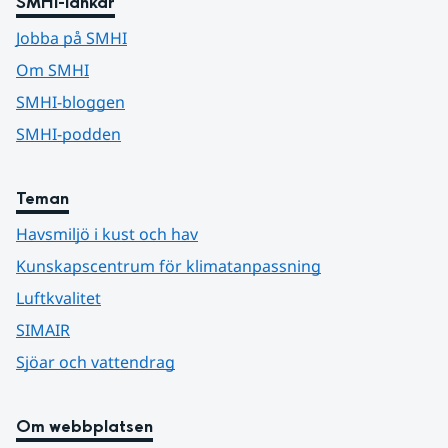
SMHI-länkar
Jobba på SMHI
Om SMHI
SMHI-bloggen
SMHI-podden
Teman
Havsmiljö i kust och hav
Kunskapscentrum för klimatanpassning
Luftkvalitet
SIMAIR
Sjöar och vattendrag
Om webbplatsen