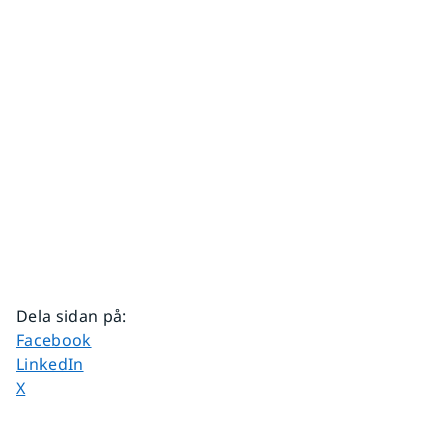
Dela sidan på
:
Dela sidan på
Facebook
Dela sidan på
LinkedIn
Dela sidan på
X