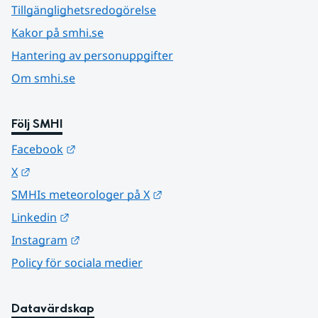
Tillgänglighetsredogörelse
Kakor på smhi.se
Hantering av personuppgifter
Om smhi.se
Följ SMHI
Länk till annan webbplats.
Facebook
Länk till annan webbplats.
X
Länk till annan webbplats.
SMHIs meteorologer på X
Länk till annan webbplats.
Linkedin
Länk till annan webbplats.
Instagram
Policy för sociala medier
Datavärdskap