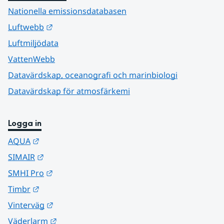
Nationella emissionsdatabasen
Länk till annan webbplats.
Luftwebb
Luftmiljödata
VattenWebb
Datavärdskap, oceanografi och marinbiologi
Datavärdskap för atmosfärkemi
Logga in
Länk till annan webbplats.
AQUA
Länk till annan webbplats.
SIMAIR
Länk till annan webbplats.
SMHI Pro
Länk till annan webbplats.
Timbr
Länk till annan webbplats.
Vinterväg
Länk till annan webbplats.
Väderlarm