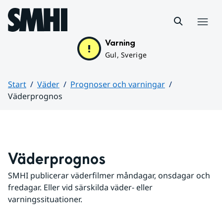
Hoppa till sidans innehåll
Meny
Varning
Gul, Sverige
Start
Väder
Prognoser och varningar
Väderprognos
Huvudinnehåll
Väderprognos
SMHI publicerar väderfilmer måndagar, onsdagar och 
fredagar. Eller vid särskilda väder- eller 
varningssituationer.