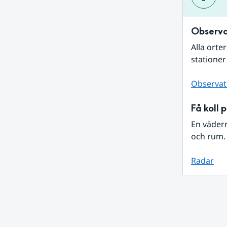
Observa
Alla orte
stationer
Observat
Få koll 
En väder
och rum. 
Radar