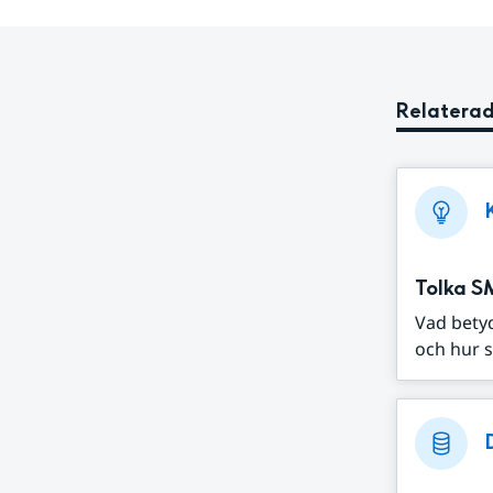
Relaterad
Tolka S
Vad bety
och hur s