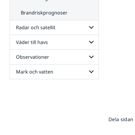
Brandriskprognoser
Radar och satellit
Väder till havs
Undersidor
för
Radar
Observationer
Undersidor
och
för
satellit
Väder
Mark och vatten
Undersidor
till
för
havs
Observationer
Undersidor
för
Mark
och
vatten
Dela sidan