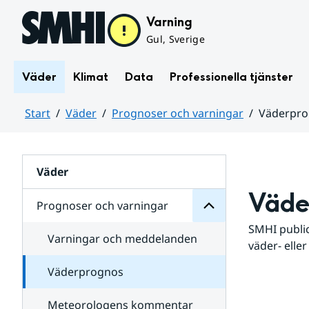
Hoppa till sidans innehåll
Varning
Gul, Sverige
Väder
Klimat
Data
Professionella tjänster
Start
Väder
Prognoser och varningar
Väderpr
varningar
och
Huvudinnehåll
Prognoser
för
Undersidor
Väder
Väde
Prognoser och varningar
SMHI public
Varningar och meddelanden
väder- eller
Väderprognos
Meteorologens kommentar