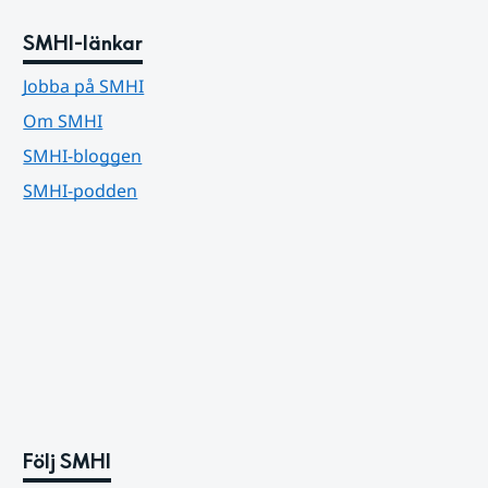
SMHI-länkar
Jobba på SMHI
Om SMHI
SMHI-bloggen
SMHI-podden
Följ SMHI