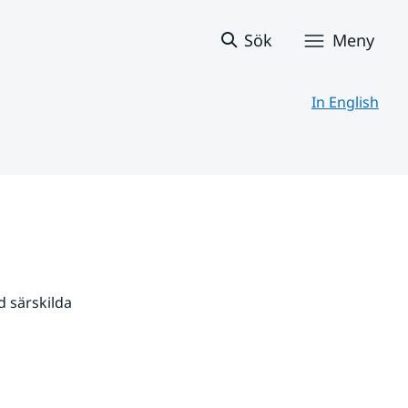
Sök
Meny
In English
 särskilda 