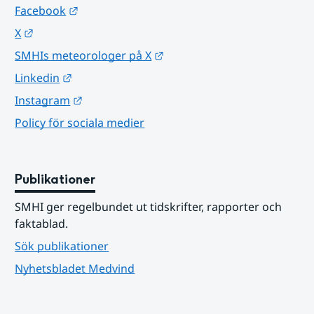
Länk till annan webbplats.
Facebook
Länk till annan webbplats.
X
Länk till annan webbplats.
SMHIs meteorologer på X
Länk till annan webbplats.
Linkedin
Länk till annan webbplats.
Instagram
Policy för sociala medier
Publikationer
SMHI ger regelbundet ut tidskrifter, rapporter och 
faktablad.
Sök publikationer
Nyhetsbladet Medvind