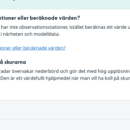
tioner eller beräknade värden?
r har inte observationsstationer, istället beräknas ett värde u
 i närheten och modelldata.
ioner eller beräknade värden?
på skurarna
radar övervakar nederbörd och gör det med hög upplösning 
Den är ett värdefullt hjälpmedel när man vill ha koll på sku