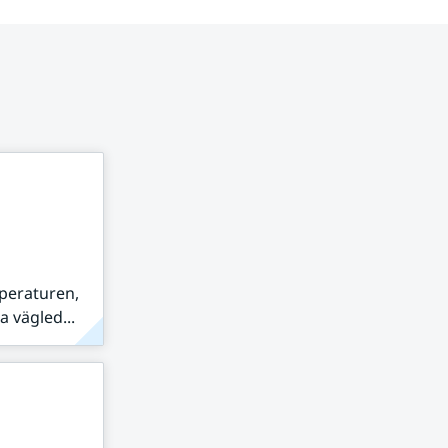
peraturen,
 vägled...