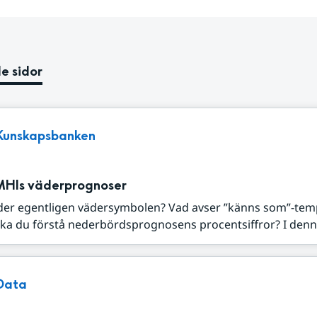
e sidor
Kunskapsbanken
MHIs väderprognoser
der egentligen vädersymbolen? Vad avser ”känns som”-tem
ka du förstå nederbördsprognosens procentsiffror? I denna
Data