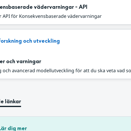
ensbaserade vädervarningar - API
r API för Konsekvensbaserade vädervarningar
Forskning och utveckling
er och varningar
 och avancerad modellutveckling för att du ska veta vad s
e länkar
Lär dig mer