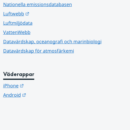
Nationella emissionsdatabasen
Länk till annan webbplats.
Luftwebb
Luftmiljödata
VattenWebb
Datavärdskap, oceanografi och marinbiologi
Datavärdskap för atmosfärkemi
Väderappar
Länk till annan webbplats.
iPhone
Länk till annan webbplats.
Android