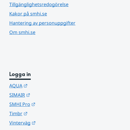
Tillgänglighetsredogörelse
Kakor på smhi.se
Hantering av personuppgifter
Om smhi.se
Logga in
Länk till annan webbplats.
AQUA
Länk till annan webbplats.
SIMAIR
Länk till annan webbplats.
SMHI Pro
Länk till annan webbplats.
Timbr
Länk till annan webbplats.
Vinterväg