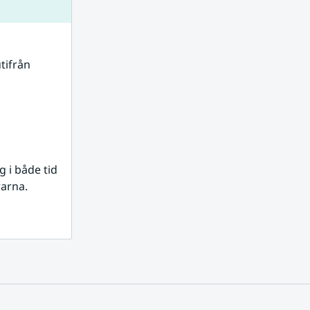
tifrån 
i både tid 
rarna.