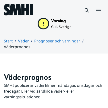
Hoppa till sidans innehåll
Meny
Varning
Gul, Sverige
Start
Väder
Prognoser och varningar
Väderprognos
Huvudinnehåll
Väderprognos
SMHI publicerar väderfilmer måndagar, onsdagar och 
fredagar. Eller vid särskilda väder- eller 
varningssituationer.