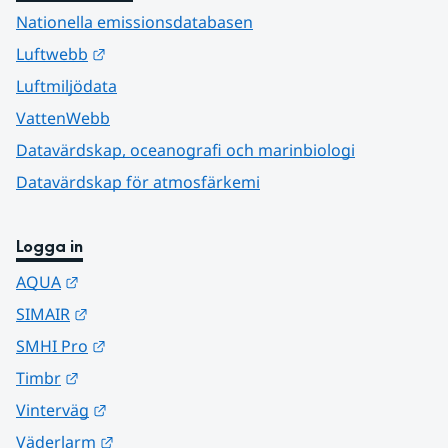
Nationella emissionsdatabasen
Länk till annan webbplats.
Luftwebb
Luftmiljödata
VattenWebb
Datavärdskap, oceanografi och marinbiologi
Datavärdskap för atmosfärkemi
Logga in
Länk till annan webbplats.
AQUA
Länk till annan webbplats.
SIMAIR
Länk till annan webbplats.
SMHI Pro
Länk till annan webbplats.
Timbr
Länk till annan webbplats.
Vinterväg
Länk till annan webbplats.
Väderlarm