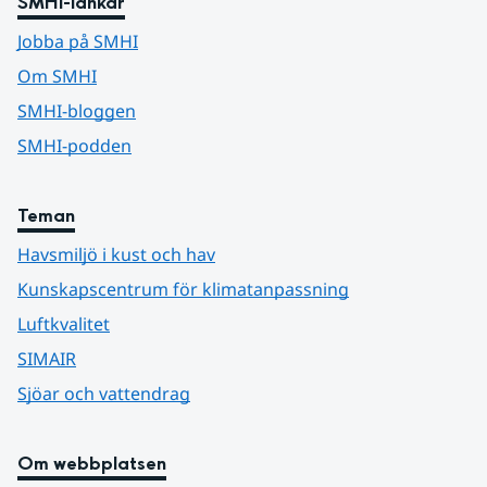
SMHI-länkar
Jobba på SMHI
Om SMHI
SMHI-bloggen
SMHI-podden
Teman
Havsmiljö i kust och hav
Kunskapscentrum för klimatanpassning
Luftkvalitet
SIMAIR
Sjöar och vattendrag
Om webbplatsen