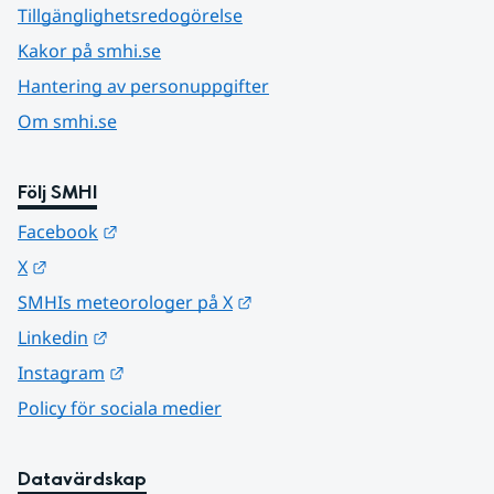
Tillgänglighetsredogörelse
Kakor på smhi.se
Hantering av personuppgifter
Om smhi.se
Följ SMHI
Länk till annan webbplats.
Facebook
Länk till annan webbplats.
X
Länk till annan webbplats.
SMHIs meteorologer på X
Länk till annan webbplats.
Linkedin
Länk till annan webbplats.
Instagram
Policy för sociala medier
Datavärdskap