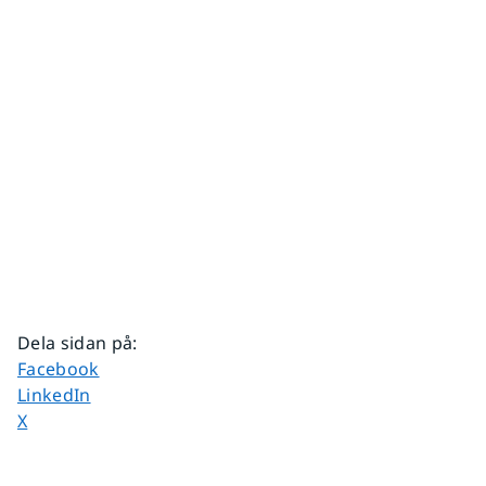
Dela sidan på
:
Dela sidan på
Facebook
Dela sidan på
LinkedIn
Dela sidan på
X