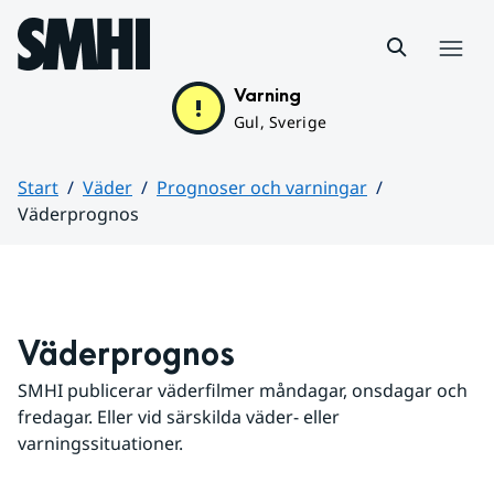
Hoppa till sidans innehåll
Meny
Varning
Gul, Sverige
Start
Väder
Prognoser och varningar
Väderprognos
Huvudinnehåll
Väderprognos
SMHI publicerar väderfilmer måndagar, onsdagar och 
fredagar. Eller vid särskilda väder- eller 
varningssituationer.