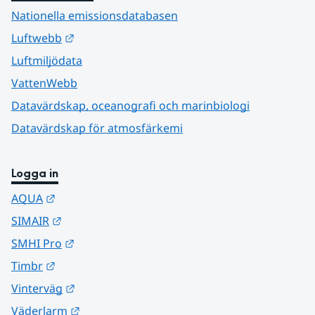
Nationella emissionsdatabasen
Länk till annan webbplats.
Luftwebb
Luftmiljödata
VattenWebb
Datavärdskap, oceanografi och marinbiologi
Datavärdskap för atmosfärkemi
Logga in
Länk till annan webbplats.
AQUA
Länk till annan webbplats.
SIMAIR
Länk till annan webbplats.
SMHI Pro
Länk till annan webbplats.
Timbr
Länk till annan webbplats.
Vinterväg
Länk till annan webbplats.
Väderlarm