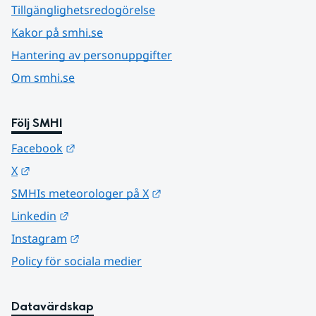
Tillgänglighetsredogörelse
Kakor på smhi.se
Hantering av personuppgifter
Om smhi.se
Följ SMHI
Länk till annan webbplats.
Facebook
Länk till annan webbplats.
X
Länk till annan webbplats.
SMHIs meteorologer på X
Länk till annan webbplats.
Linkedin
Länk till annan webbplats.
Instagram
Policy för sociala medier
Datavärdskap