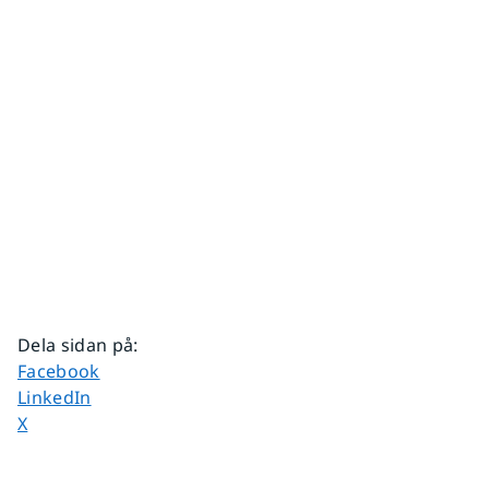
Dela sidan på
:
Dela sidan på
Facebook
Dela sidan på
LinkedIn
Dela sidan på
X