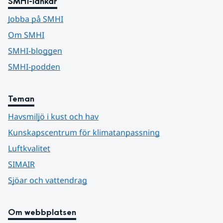
SMHI-länkar
Jobba på SMHI
Om SMHI
SMHI-bloggen
SMHI-podden
Teman
Havsmiljö i kust och hav
Kunskapscentrum för klimatanpassning
Luftkvalitet
SIMAIR
Sjöar och vattendrag
Om webbplatsen