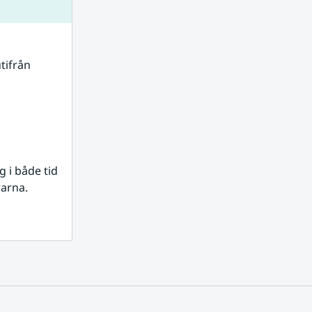
tifrån 
i både tid 
rarna.