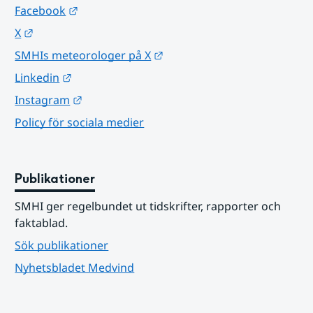
Länk till annan webbplats.
Facebook
Länk till annan webbplats.
X
Länk till annan webbplats.
SMHIs meteorologer på X
Länk till annan webbplats.
Linkedin
Länk till annan webbplats.
Instagram
Policy för sociala medier
Publikationer
SMHI ger regelbundet ut tidskrifter, rapporter och 
faktablad.
Sök publikationer
Nyhetsbladet Medvind