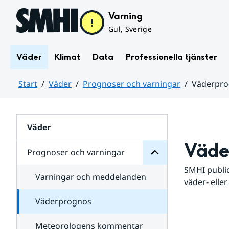
Hoppa till sidans innehåll
Varning
Gul, Sverige
Väder
Klimat
Data
Professionella tjänster
Start
Väder
Prognoser och varningar
Väderpr
varningar
och
Huvudinnehåll
Prognoser
för
Undersidor
Väder
Väde
Prognoser och varningar
SMHI public
Varningar och meddelanden
väder- eller
Väderprognos
Meteorologens kommentar