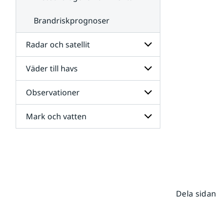
Brandriskprognoser
Radar och satellit
Väder till havs
Undersidor
för
Radar
Observationer
Undersidor
och
för
satellit
Väder
Mark och vatten
Undersidor
till
för
havs
Observationer
Undersidor
för
Mark
och
vatten
Dela sidan