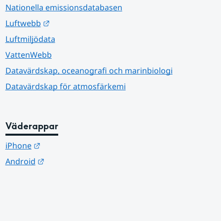
Nationella emissionsdatabasen
Länk till annan webbplats.
Luftwebb
Luftmiljödata
VattenWebb
Datavärdskap, oceanografi och marinbiologi
Datavärdskap för atmosfärkemi
Väderappar
Länk till annan webbplats.
iPhone
Länk till annan webbplats.
Android