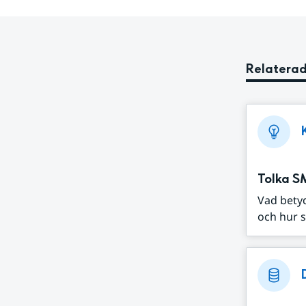
Relaterad
Tolka S
Vad bety
och hur s