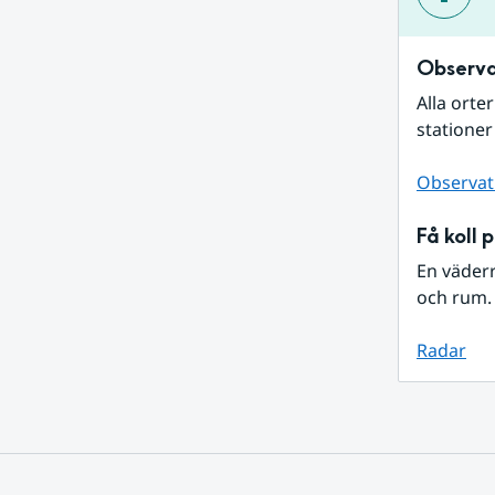
Observa
Alla orte
stationer
Observat
Få koll 
En väder
och rum. 
Radar