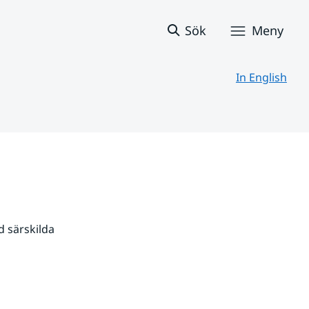
Sök
Meny
In English
 särskilda 