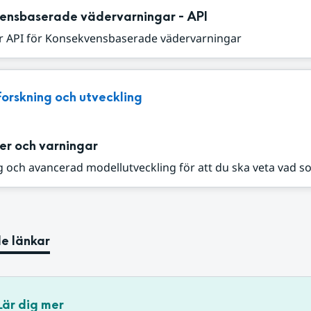
ensbaserade vädervarningar - API
r API för Konsekvensbaserade vädervarningar
Forskning och utveckling
er och varningar
 och avancerad modellutveckling för att du ska veta vad s
e länkar
Lär dig mer