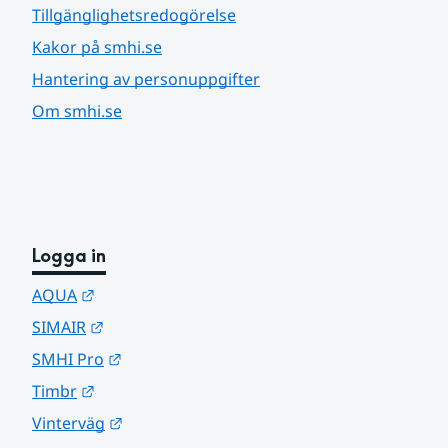
Tillgänglighetsredogörelse
Kakor på smhi.se
Hantering av personuppgifter
Om smhi.se
Logga in
Länk till annan webbplats.
AQUA
Länk till annan webbplats.
SIMAIR
Länk till annan webbplats.
SMHI Pro
Länk till annan webbplats.
Timbr
Länk till annan webbplats.
Vinterväg