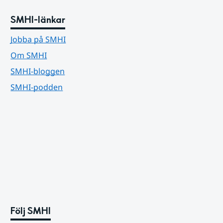
SMHI-länkar
Jobba på SMHI
Om SMHI
SMHI-bloggen
SMHI-podden
Följ SMHI