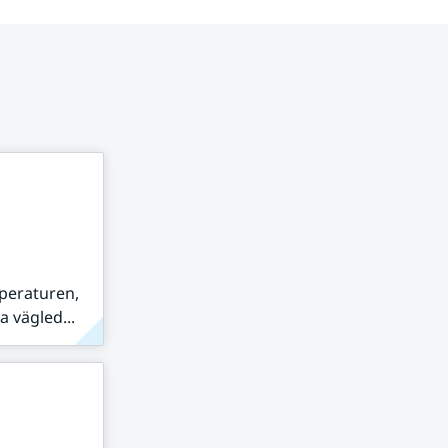
peraturen,
 vägled...