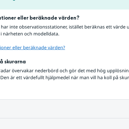
tioner eller beräknade värden?
r har inte observationsstationer, istället beräknas ett värde u
 i närheten och modelldata.
ioner eller beräknade värden?
på skurarna
radar övervakar nederbörd och gör det med hög upplösning 
Den är ett värdefullt hjälpmedel när man vill ha koll på sku