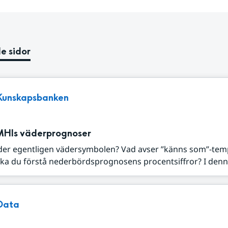
e sidor
Kunskapsbanken
MHIs väderprognoser
der egentligen vädersymbolen? Vad avser ”känns som”-tem
ka du förstå nederbördsprognosens procentsiffror? I denna
Data