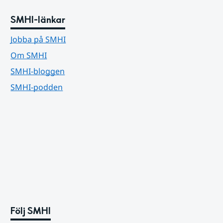
SMHI-länkar
Jobba på SMHI
Om SMHI
SMHI-bloggen
SMHI-podden
Följ SMHI