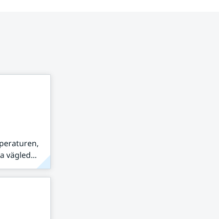
peraturen,
 vägled...