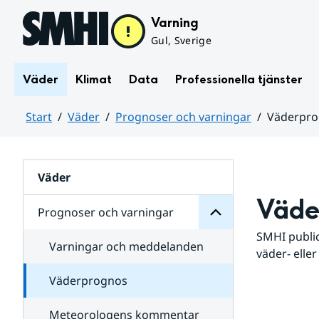
Hoppa till sidans innehåll
Varning
Gul, Sverige
Väder
Klimat
Data
Professionella tjänster
Start
Väder
Prognoser och varningar
Väderpr
varningar
och
Huvudinnehåll
Prognoser
för
Undersidor
Väder
Väde
Prognoser och varningar
SMHI public
Varningar och meddelanden
väder- eller
Väderprognos
Meteorologens kommentar