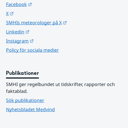
Länk till annan webbplats.
Facebook
Länk till annan webbplats.
X
Länk till annan webbplats.
SMHIs meteorologer på X
Länk till annan webbplats.
Linkedin
Länk till annan webbplats.
Instagram
Policy för sociala medier
Publikationer
SMHI ger regelbundet ut tidskrifter, rapporter och 
faktablad.
Sök publikationer
Nyhetsbladet Medvind