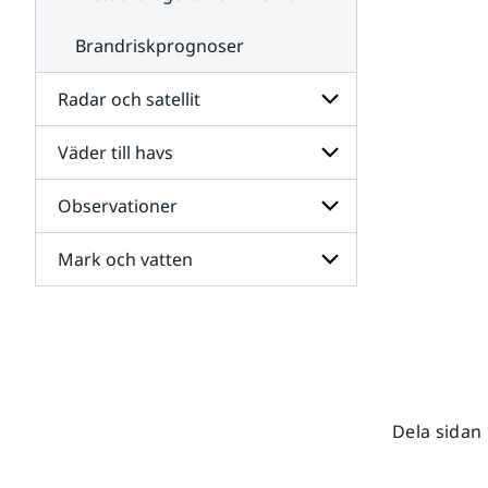
Brandriskprognoser
Radar och satellit
Väder till havs
Undersidor
för
Radar
Observationer
Undersidor
och
för
satellit
Väder
Mark och vatten
Undersidor
till
för
havs
Observationer
Undersidor
för
Mark
och
vatten
Dela sidan