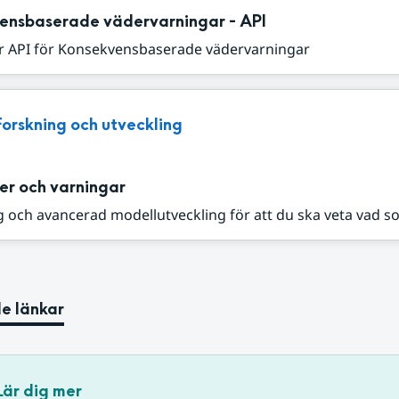
ensbaserade vädervarningar - API
r API för Konsekvensbaserade vädervarningar
Forskning och utveckling
er och varningar
 och avancerad modellutveckling för att du ska veta vad s
e länkar
Lär dig mer