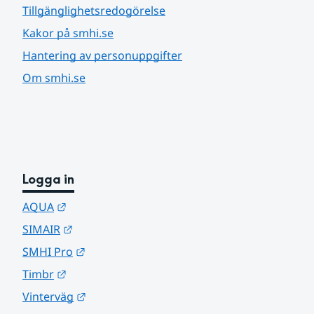
Tillgänglighetsredogörelse
Kakor på smhi.se
Hantering av personuppgifter
Om smhi.se
Logga in
Länk till annan webbplats.
AQUA
Länk till annan webbplats.
SIMAIR
Länk till annan webbplats.
SMHI Pro
Länk till annan webbplats.
Timbr
Länk till annan webbplats.
Vinterväg