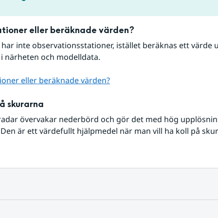
tioner eller beräknade värden?
r har inte observationsstationer, istället beräknas ett värde u
 i närheten och modelldata.
ioner eller beräknade värden?
på skurarna
radar övervakar nederbörd och gör det med hög upplösning 
Den är ett värdefullt hjälpmedel när man vill ha koll på sku