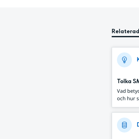
Relaterad
Tolka S
Vad bety
och hur s