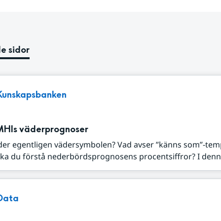
e sidor
Kunskapsbanken
MHIs väderprognoser
der egentligen vädersymbolen? Vad avser ”känns som”-tem
ka du förstå nederbördsprognosens procentsiffror? I denna
Data