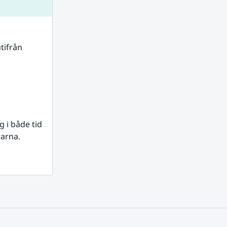
tifrån 
i både tid 
rarna.