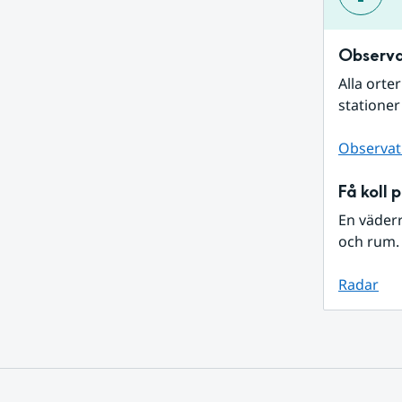
Observa
Alla orte
stationer
Observat
Få koll 
En väder
och rum. 
Radar