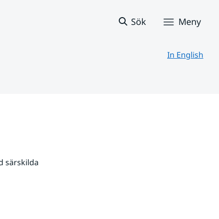
Sök
Meny
In English
 särskilda 