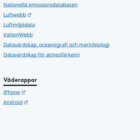
Nationella emissionsdatabasen
Länk till annan webbplats.
Luftwebb
Luftmiljödata
VattenWebb
Datavärdskap, oceanografi och marinbiologi
Datavärdskap för atmosfärkemi
Väderappar
Länk till annan webbplats.
iPhone
Länk till annan webbplats.
Android