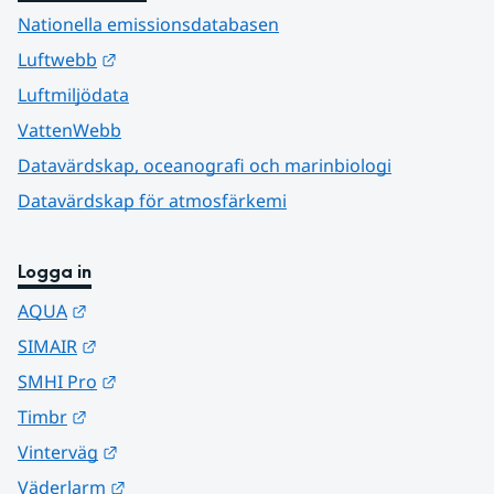
Nationella emissionsdatabasen
Länk till annan webbplats.
Luftwebb
Luftmiljödata
VattenWebb
Datavärdskap, oceanografi och marinbiologi
Datavärdskap för atmosfärkemi
Logga in
Länk till annan webbplats.
AQUA
Länk till annan webbplats.
SIMAIR
Länk till annan webbplats.
SMHI Pro
Länk till annan webbplats.
Timbr
Länk till annan webbplats.
Vinterväg
Länk till annan webbplats.
Väderlarm