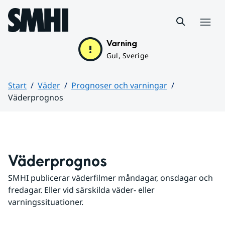
Hoppa till sidans innehåll
Meny
Varning
Gul, Sverige
Start
Väder
Prognoser och varningar
Väderprognos
Huvudinnehåll
Väderprognos
SMHI publicerar väderfilmer måndagar, onsdagar och 
fredagar. Eller vid särskilda väder- eller 
varningssituationer.