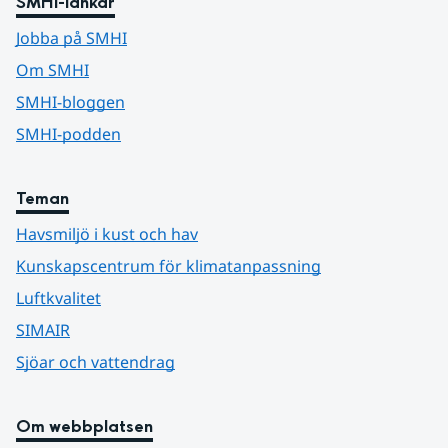
SMHI-länkar
Jobba på SMHI
Om SMHI
SMHI-bloggen
SMHI-podden
Teman
Havsmiljö i kust och hav
Kunskapscentrum för klimatanpassning
Luftkvalitet
SIMAIR
Sjöar och vattendrag
Om webbplatsen