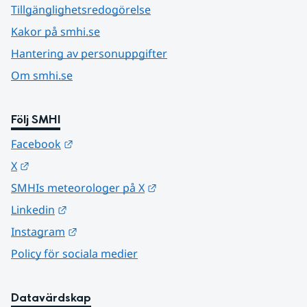
Tillgänglighetsredogörelse
Kakor på smhi.se
Hantering av personuppgifter
Om smhi.se
Följ SMHI
Länk till annan webbplats.
Facebook
Länk till annan webbplats.
X
Länk till annan webbplats.
SMHIs meteorologer på X
Länk till annan webbplats.
Linkedin
Länk till annan webbplats.
Instagram
Policy för sociala medier
Datavärdskap