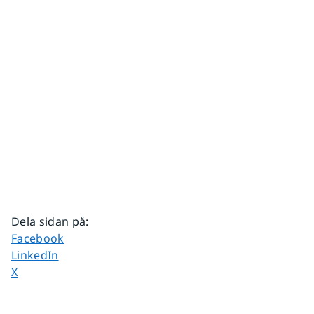
Dela sidan på
:
Dela sidan på
Facebook
Dela sidan på
LinkedIn
Dela sidan på
X