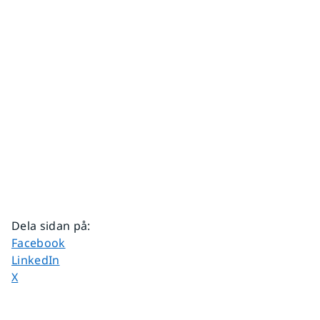
Dela sidan på
:
Dela sidan på
Facebook
Dela sidan på
LinkedIn
Dela sidan på
X