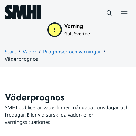
Hoppa till sidans innehåll
Meny
Varning
Gul, Sverige
Start
Väder
Prognoser och varningar
Väderprognos
Huvudinnehåll
Väderprognos
SMHI publicerar väderfilmer måndagar, onsdagar och 
fredagar. Eller vid särskilda väder- eller 
varningssituationer.