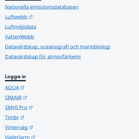
Nationella emissionsdatabasen
Länk till annan webbplats.
Luftwebb
Luftmiljödata
VattenWebb
Datavärdskap, oceanografi och marinbiologi
Datavärdskap för atmosfärkemi
Logga in
Länk till annan webbplats.
AQUA
Länk till annan webbplats.
SIMAIR
Länk till annan webbplats.
SMHI Pro
Länk till annan webbplats.
Timbr
Länk till annan webbplats.
Vinterväg
Länk till annan webbplats.
Väderlarm