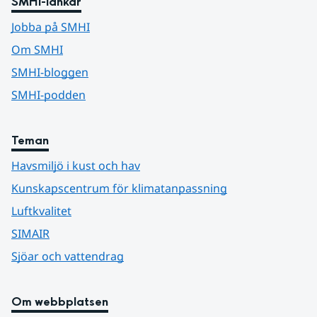
SMHI-länkar
Jobba på SMHI
Om SMHI
SMHI-bloggen
SMHI-podden
Teman
Havsmiljö i kust och hav
Kunskapscentrum för klimatanpassning
Luftkvalitet
SIMAIR
Sjöar och vattendrag
Om webbplatsen