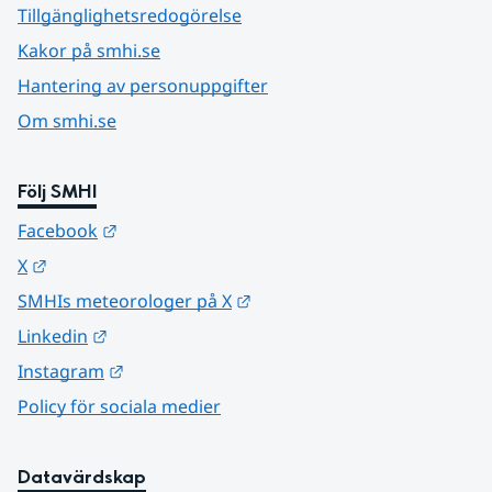
Tillgänglighetsredogörelse
Kakor på smhi.se
Hantering av personuppgifter
Om smhi.se
Följ SMHI
Länk till annan webbplats.
Facebook
Länk till annan webbplats.
X
Länk till annan webbplats.
SMHIs meteorologer på X
Länk till annan webbplats.
Linkedin
Länk till annan webbplats.
Instagram
Policy för sociala medier
Datavärdskap