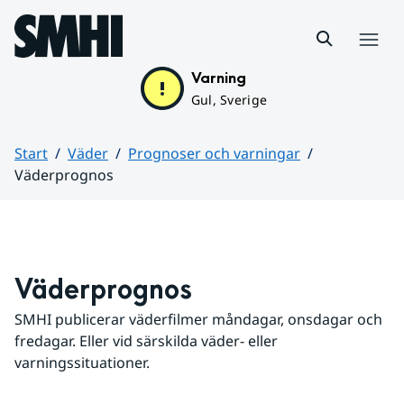
Hoppa till sidans innehåll
Meny
Varning
Gul, Sverige
Start
Väder
Prognoser och varningar
Väderprognos
Huvudinnehåll
Väderprognos
SMHI publicerar väderfilmer måndagar, onsdagar och 
fredagar. Eller vid särskilda väder- eller 
varningssituationer.