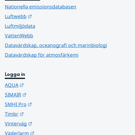
Nationella emissionsdatabasen
Länk till annan webbplats.
Luftwebb
Luftmiljödata
VattenWebb
Datavärdskap, oceanografi och marinbiologi
Datavärdskap för atmosfärkemi
Logga in
Länk till annan webbplats.
AQUA
Länk till annan webbplats.
SIMAIR
Länk till annan webbplats.
SMHI Pro
Länk till annan webbplats.
Timbr
Länk till annan webbplats.
Vinterväg
Länk till annan webbplats.
Väderlarm