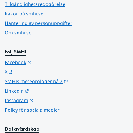
Tillgänglighetsredogörelse
Kakor på smhi.se
Hantering av personuppgifter
Om smhi.se
Följ SMHI
Länk till annan webbplats.
Facebook
Länk till annan webbplats.
X
Länk till annan webbplats.
SMHIs meteorologer på X
Länk till annan webbplats.
Linkedin
Länk till annan webbplats.
Instagram
Policy för sociala medier
Datavärdskap