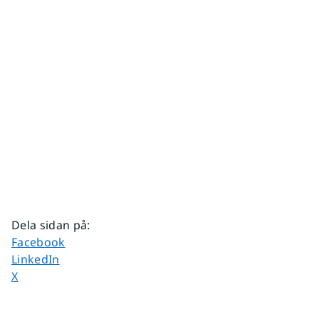
Dela sidan på
:
Dela sidan på
Facebook
Dela sidan på
LinkedIn
Dela sidan på
X