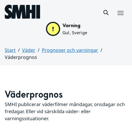
Hoppa till sidans innehåll
Meny
Varning
Gul, Sverige
Start
Väder
Prognoser och varningar
Väderprognos
Huvudinnehåll
Väderprognos
SMHI publicerar väderfilmer måndagar, onsdagar och 
fredagar. Eller vid särskilda väder- eller 
varningssituationer.