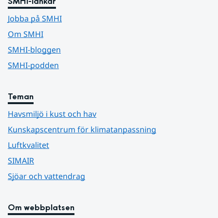
SMHI-länkar
Jobba på SMHI
Om SMHI
SMHI-bloggen
SMHI-podden
Teman
Havsmiljö i kust och hav
Kunskapscentrum för klimatanpassning
Luftkvalitet
SIMAIR
Sjöar och vattendrag
Om webbplatsen