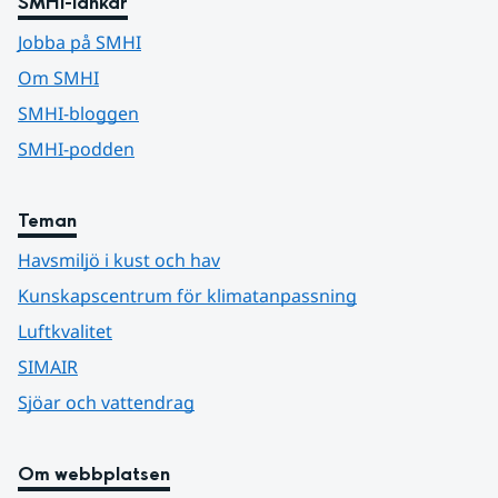
SMHI-länkar
Jobba på SMHI
Om SMHI
SMHI-bloggen
SMHI-podden
Teman
Havsmiljö i kust och hav
Kunskapscentrum för klimatanpassning
Luftkvalitet
SIMAIR
Sjöar och vattendrag
Om webbplatsen