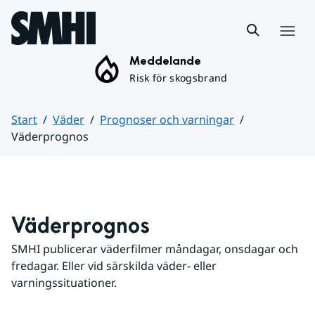
Hoppa till sidans innehåll
Meny
Meddelande
Risk för skogsbrand
Start
Väder
Prognoser och varningar
Väderprognos
Huvudinnehåll
Väderprognos
SMHI publicerar väderfilmer måndagar, onsdagar och 
fredagar. Eller vid särskilda väder- eller 
varningssituationer.