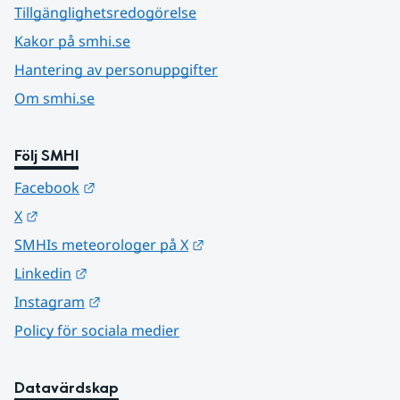
Tillgänglighetsredogörelse
Kakor på smhi.se
Hantering av personuppgifter
Om smhi.se
Följ SMHI
Länk till annan webbplats.
Facebook
Länk till annan webbplats.
X
Länk till annan webbplats.
SMHIs meteorologer på X
Länk till annan webbplats.
Linkedin
Länk till annan webbplats.
Instagram
Policy för sociala medier
Datavärdskap