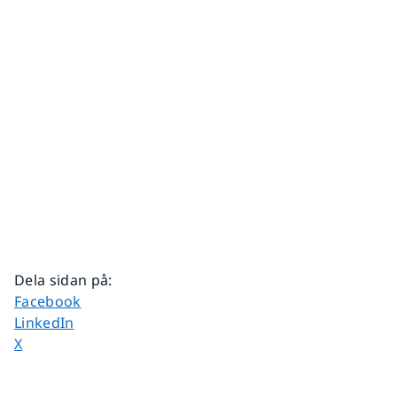
Dela sidan på
:
Dela sidan på
Facebook
Dela sidan på
LinkedIn
Dela sidan på
X