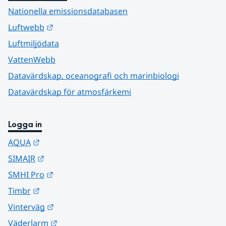
Nationella emissionsdatabasen
Länk till annan webbplats.
Luftwebb
Luftmiljödata
VattenWebb
Datavärdskap, oceanografi och marinbiologi
Datavärdskap för atmosfärkemi
Logga in
Länk till annan webbplats.
AQUA
Länk till annan webbplats.
SIMAIR
Länk till annan webbplats.
SMHI Pro
Länk till annan webbplats.
Timbr
Länk till annan webbplats.
Vinterväg
Länk till annan webbplats.
Väderlarm