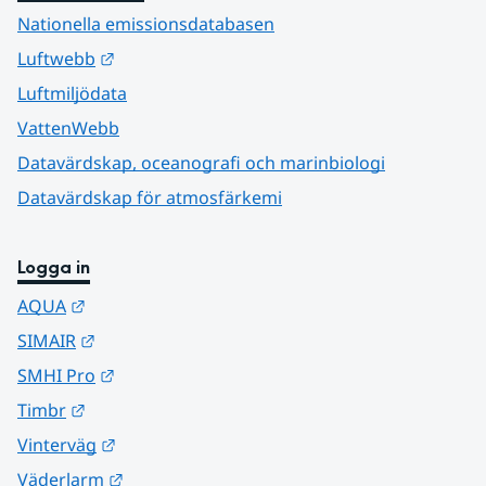
Nationella emissionsdatabasen
Länk till annan webbplats.
Luftwebb
Luftmiljödata
VattenWebb
Datavärdskap, oceanografi och marinbiologi
Datavärdskap för atmosfärkemi
Logga in
Länk till annan webbplats.
AQUA
Länk till annan webbplats.
SIMAIR
Länk till annan webbplats.
SMHI Pro
Länk till annan webbplats.
Timbr
Länk till annan webbplats.
Vinterväg
Länk till annan webbplats.
Väderlarm