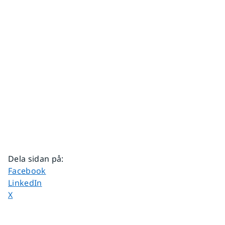
Dela sidan på
:
Dela sidan på
Facebook
Dela sidan på
LinkedIn
Dela sidan på
X