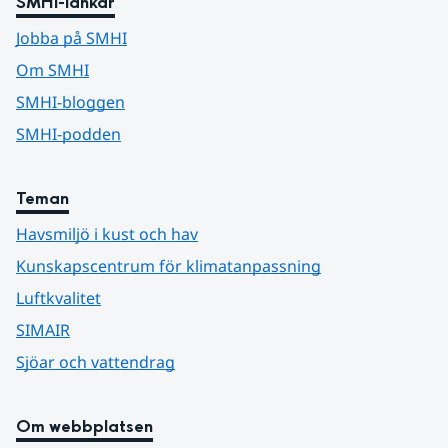
SMHI-länkar
Jobba på SMHI
Om SMHI
SMHI-bloggen
SMHI-podden
Teman
Havsmiljö i kust och hav
Kunskapscentrum för klimatanpassning
Luftkvalitet
SIMAIR
Sjöar och vattendrag
Om webbplatsen