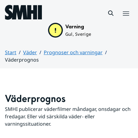
Hoppa till sidans innehåll
Meny
Varning
Gul, Sverige
Start
Väder
Prognoser och varningar
Väderprognos
Huvudinnehåll
Väderprognos
SMHI publicerar väderfilmer måndagar, onsdagar och 
fredagar. Eller vid särskilda väder- eller 
varningssituationer.