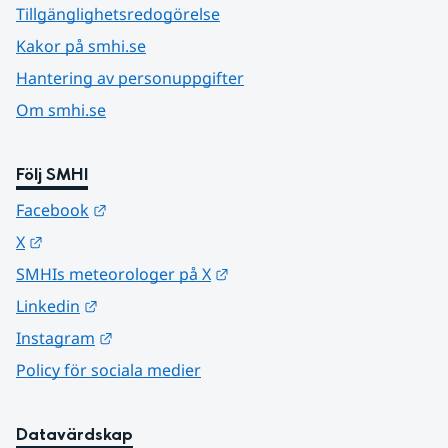
Tillgänglighetsredogörelse
Kakor på smhi.se
Hantering av personuppgifter
Om smhi.se
Följ SMHI
Länk till annan webbplats.
Facebook
Länk till annan webbplats.
X
Länk till annan webbplats.
SMHIs meteorologer på X
Länk till annan webbplats.
Linkedin
Länk till annan webbplats.
Instagram
Policy för sociala medier
Datavärdskap