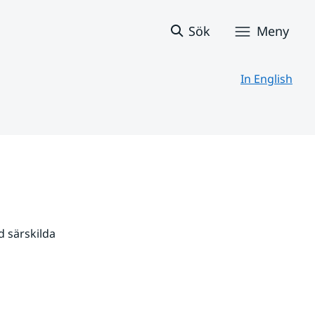
Sök
Meny
In English
 särskilda 