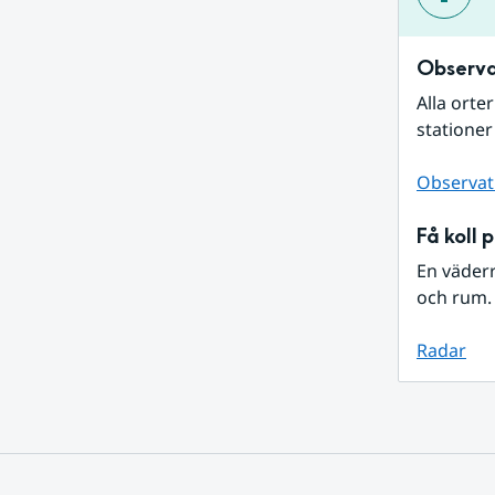
Observa
Alla orte
stationer
Observat
Få koll 
En väder
och rum. 
Radar