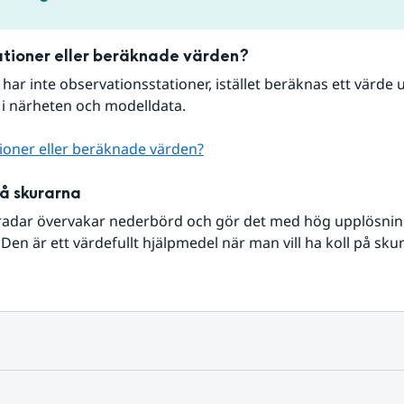
tioner eller beräknade värden?
r har inte observationsstationer, istället beräknas ett värde u
 i närheten och modelldata.
ioner eller beräknade värden?
på skurarna
radar övervakar nederbörd och gör det med hög upplösning 
Den är ett värdefullt hjälpmedel när man vill ha koll på sku