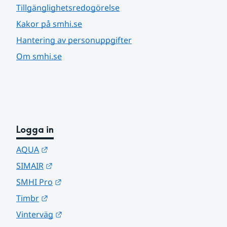
Tillgänglighetsredogörelse
Kakor på smhi.se
Hantering av personuppgifter
Om smhi.se
Logga in
Länk till annan webbplats.
AQUA
Länk till annan webbplats.
SIMAIR
Länk till annan webbplats.
SMHI Pro
Länk till annan webbplats.
Timbr
Länk till annan webbplats.
Vinterväg