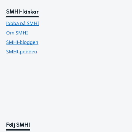
SMHI-länkar
Jobba på SMHI
Om SMHI
SMHI-bloggen
SMHI-podden
Följ SMHI