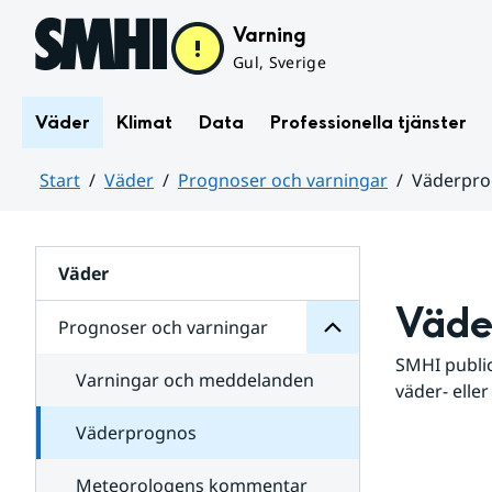
Hoppa till sidans innehåll
Varning
Gul, Sverige
Väder
Klimat
Data
Professionella tjänster
Start
Väder
Prognoser och varningar
Väderpr
varningar
och
Huvudinnehåll
Prognoser
för
Undersidor
Väder
Väde
Prognoser och varningar
SMHI public
Varningar och meddelanden
väder- eller
Väderprognos
Meteorologens kommentar