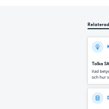
Relaterad
Tolka S
Vad bety
och hur s