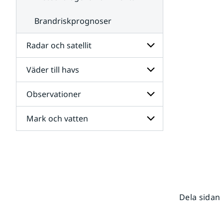
Brandriskprognoser
Radar och satellit
Väder till havs
Undersidor
för
Radar
Observationer
Undersidor
och
för
satellit
Väder
Mark och vatten
Undersidor
till
för
havs
Observationer
Undersidor
för
Mark
och
vatten
Dela sidan