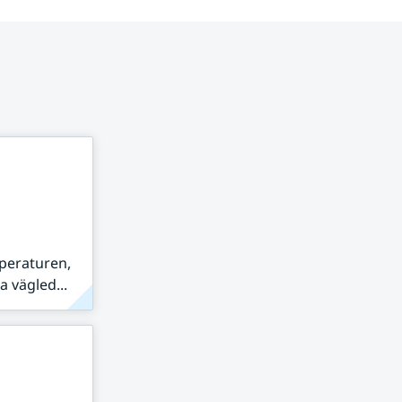
peraturen,
 vägled...