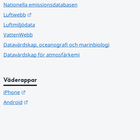
Nationella emissionsdatabasen
Länk till annan webbplats.
Luftwebb
Luftmiljödata
VattenWebb
Datavärdskap, oceanografi och marinbiologi
Datavärdskap för atmosfärkemi
Väderappar
Länk till annan webbplats.
iPhone
Länk till annan webbplats.
Android