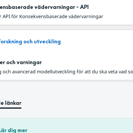
ensbaserade vädervarningar - API
r API för Konsekvensbaserade vädervarningar
Forskning och utveckling
er och varningar
 och avancerad modellutveckling för att du ska veta vad s
e länkar
Lär dig mer