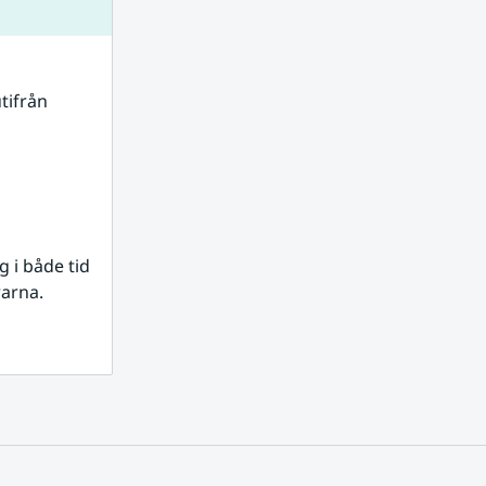
tifrån 
i både tid 
rarna.