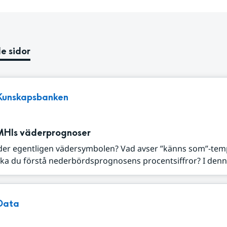
e sidor
Kunskapsbanken
MHIs väderprognoser
der egentligen vädersymbolen? Vad avser ”känns som”-tem
ka du förstå nederbördsprognosens procentsiffror? I denna
Data