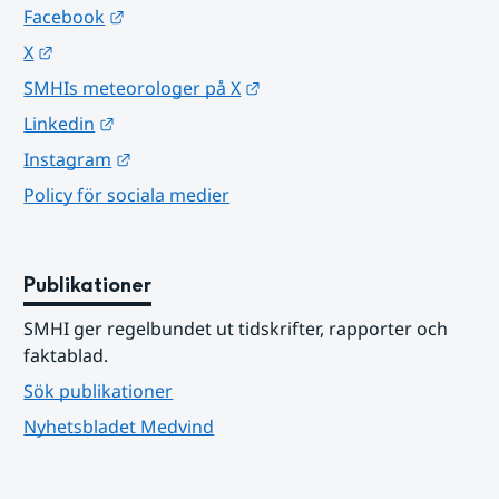
Länk till annan webbplats.
Facebook
Länk till annan webbplats.
X
Länk till annan webbplats.
SMHIs meteorologer på X
Länk till annan webbplats.
Linkedin
Länk till annan webbplats.
Instagram
Policy för sociala medier
Publikationer
SMHI ger regelbundet ut tidskrifter, rapporter och 
faktablad.
Sök publikationer
Nyhetsbladet Medvind