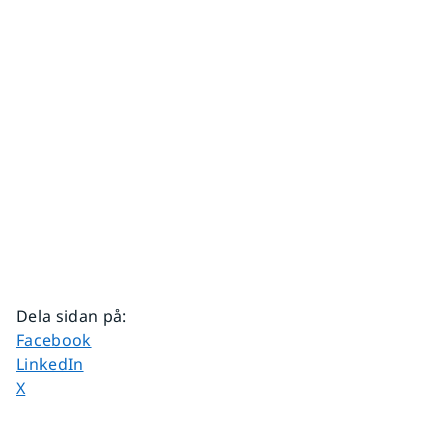
Dela sidan på
:
Dela sidan på
Facebook
Dela sidan på
LinkedIn
Dela sidan på
X