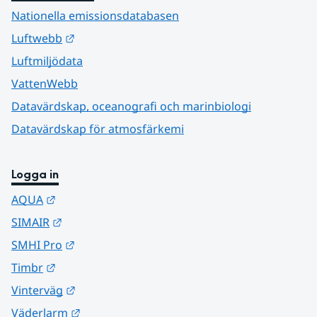
Nationella emissionsdatabasen
Länk till annan webbplats.
Luftwebb
Luftmiljödata
VattenWebb
Datavärdskap, oceanografi och marinbiologi
Datavärdskap för atmosfärkemi
Logga in
Länk till annan webbplats.
AQUA
Länk till annan webbplats.
SIMAIR
Länk till annan webbplats.
SMHI Pro
Länk till annan webbplats.
Timbr
Länk till annan webbplats.
Vinterväg
Länk till annan webbplats.
Väderlarm