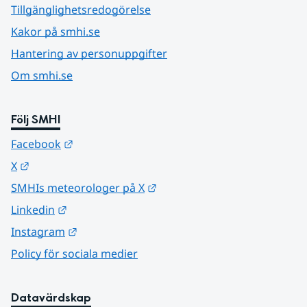
Tillgänglighetsredogörelse
Kakor på smhi.se
Hantering av personuppgifter
Om smhi.se
Följ SMHI
Länk till annan webbplats.
Facebook
Länk till annan webbplats.
X
Länk till annan webbplats.
SMHIs meteorologer på X
Länk till annan webbplats.
Linkedin
Länk till annan webbplats.
Instagram
Policy för sociala medier
Datavärdskap