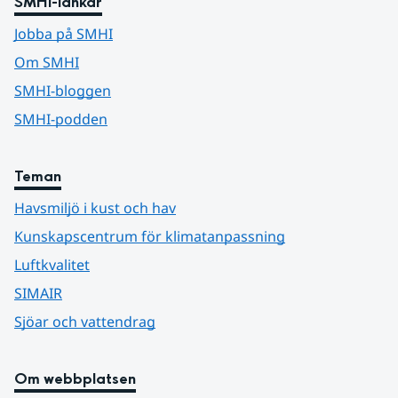
SMHI-länkar
Jobba på SMHI
Om SMHI
SMHI-bloggen
SMHI-podden
Teman
Havsmiljö i kust och hav
Kunskapscentrum för klimatanpassning
Luftkvalitet
SIMAIR
Sjöar och vattendrag
Om webbplatsen