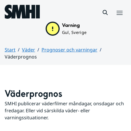
Hoppa till sidans innehåll
Meny
Varning
Gul, Sverige
Start
Väder
Prognoser och varningar
Väderprognos
Huvudinnehåll
Väderprognos
SMHI publicerar väderfilmer måndagar, onsdagar och 
fredagar. Eller vid särskilda väder- eller 
varningssituationer.