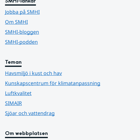
SMHI-länkar
Jobba på SMHI
Om SMHI
SMHI-bloggen
SMHI-podden
Teman
Havsmiljö i kust och hav
Kunskapscentrum för klimatanpassning
Luftkvalitet
SIMAIR
Sjöar och vattendrag
Om webbplatsen