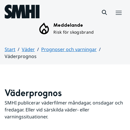
Hoppa till sidans innehåll
Meny
Meddelande
Risk för skogsbrand
Start
Väder
Prognoser och varningar
Väderprognos
Huvudinnehåll
Väderprognos
SMHI publicerar väderfilmer måndagar, onsdagar och 
fredagar. Eller vid särskilda väder- eller 
varningssituationer.