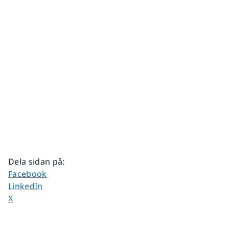
Dela sidan på
:
Dela sidan på
Facebook
Dela sidan på
LinkedIn
Dela sidan på
X