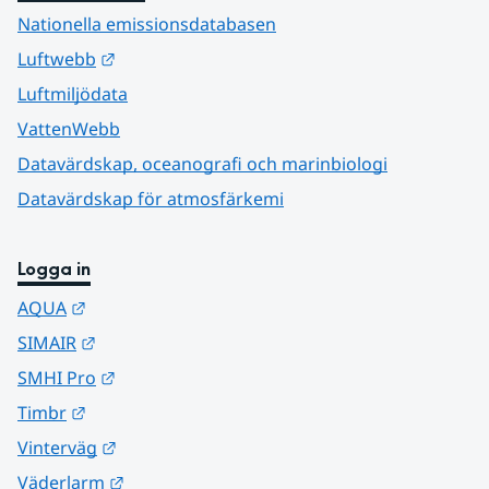
Nationella emissionsdatabasen
Länk till annan webbplats.
Luftwebb
Luftmiljödata
VattenWebb
Datavärdskap, oceanografi och marinbiologi
Datavärdskap för atmosfärkemi
Logga in
Länk till annan webbplats.
AQUA
Länk till annan webbplats.
SIMAIR
Länk till annan webbplats.
SMHI Pro
Länk till annan webbplats.
Timbr
Länk till annan webbplats.
Vinterväg
Länk till annan webbplats.
Väderlarm