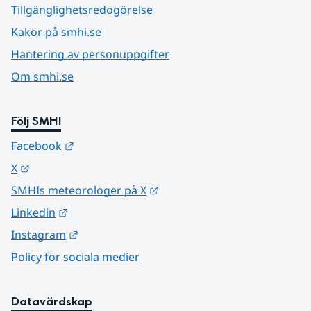
Tillgänglighetsredogörelse
Kakor på smhi.se
Hantering av personuppgifter
Om smhi.se
Följ SMHI
Länk till annan webbplats.
Facebook
Länk till annan webbplats.
X
Länk till annan webbplats.
SMHIs meteorologer på X
Länk till annan webbplats.
Linkedin
Länk till annan webbplats.
Instagram
Policy för sociala medier
Datavärdskap