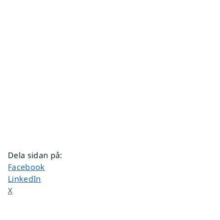
Dela sidan på
:
Dela sidan på
Facebook
Dela sidan på
LinkedIn
Dela sidan på
X