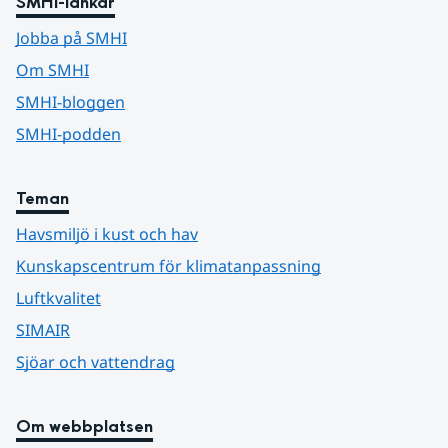
SMHI-länkar
Jobba på SMHI
Om SMHI
SMHI-bloggen
SMHI-podden
Teman
Havsmiljö i kust och hav
Kunskapscentrum för klimatanpassning
Luftkvalitet
SIMAIR
Sjöar och vattendrag
Om webbplatsen