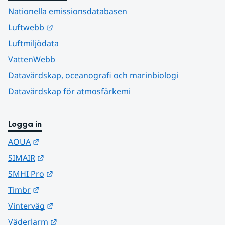
Nationella emissionsdatabasen
Länk till annan webbplats.
Luftwebb
Luftmiljödata
VattenWebb
Datavärdskap, oceanografi och marinbiologi
Datavärdskap för atmosfärkemi
Logga in
Länk till annan webbplats.
AQUA
Länk till annan webbplats.
SIMAIR
Länk till annan webbplats.
SMHI Pro
Länk till annan webbplats.
Timbr
Länk till annan webbplats.
Vinterväg
Länk till annan webbplats.
Väderlarm