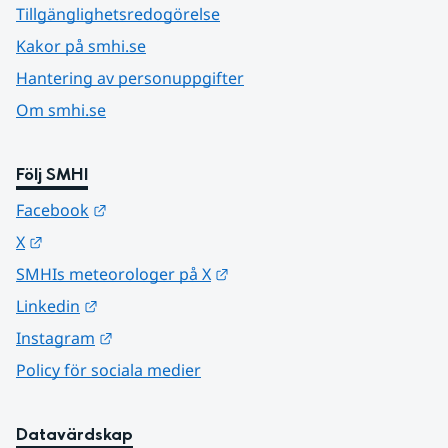
Tillgänglighetsredogörelse
Kakor på smhi.se
Hantering av personuppgifter
Om smhi.se
Följ SMHI
Länk till annan webbplats.
Facebook
Länk till annan webbplats.
X
Länk till annan webbplats.
SMHIs meteorologer på X
Länk till annan webbplats.
Linkedin
Länk till annan webbplats.
Instagram
Policy för sociala medier
Datavärdskap