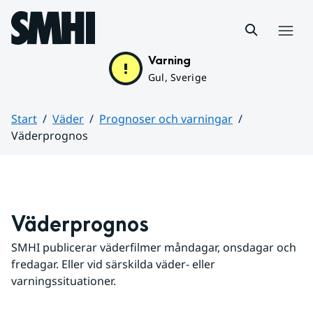
Hoppa till sidans innehåll
Meny
Varning
Gul, Sverige
Start
Väder
Prognoser och varningar
Väderprognos
Huvudinnehåll
Väderprognos
SMHI publicerar väderfilmer måndagar, onsdagar och 
fredagar. Eller vid särskilda väder- eller 
varningssituationer.