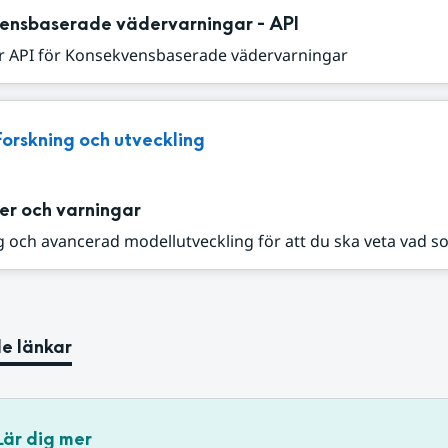
ensbaserade vädervarningar - API
r API för Konsekvensbaserade vädervarningar
Forskning och utveckling
er och varningar
 och avancerad modellutveckling för att du ska veta vad s
e länkar
Lär dig mer