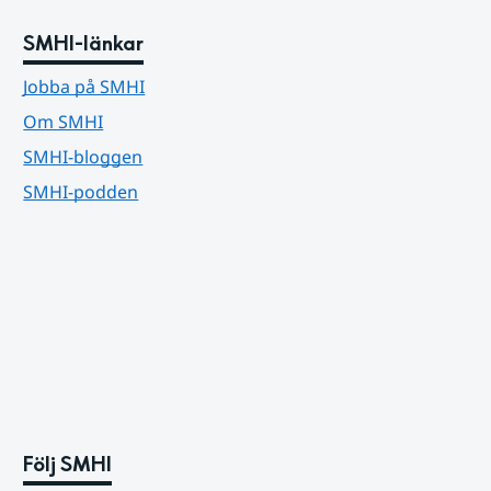
SMHI-länkar
Jobba på SMHI
Om SMHI
SMHI-bloggen
SMHI-podden
Följ SMHI