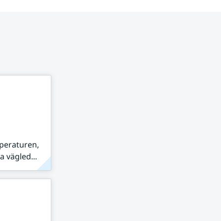
peraturen,
 vägled...