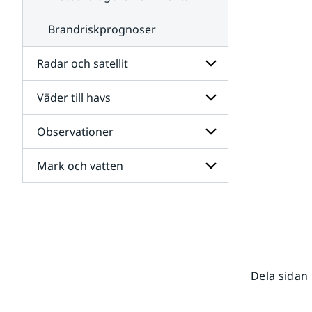
Brandriskprognoser
Radar och satellit
Väder till havs
Undersidor
för
Radar
Observationer
Undersidor
och
för
satellit
Väder
Mark och vatten
Undersidor
till
för
havs
Observationer
Undersidor
för
Mark
och
vatten
Dela sidan