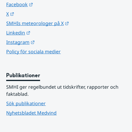
Länk till annan webbplats.
Facebook
Länk till annan webbplats.
X
Länk till annan webbplats.
SMHIs meteorologer på X
Länk till annan webbplats.
Linkedin
Länk till annan webbplats.
Instagram
Policy för sociala medier
Publikationer
SMHI ger regelbundet ut tidskrifter, rapporter och 
faktablad.
Sök publikationer
Nyhetsbladet Medvind