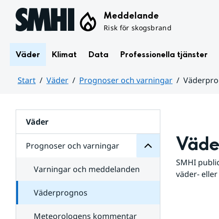
Hoppa till sidans innehåll
Meddelande
Risk för skogsbrand
Väder
Klimat
Data
Professionella tjänster
Start
Väder
Prognoser och varningar
Väderpr
varningar
och
Huvudinnehåll
Prognoser
för
Undersidor
Väder
Väde
Prognoser och varningar
SMHI public
Varningar och meddelanden
väder- eller
Väderprognos
Meteorologens kommentar