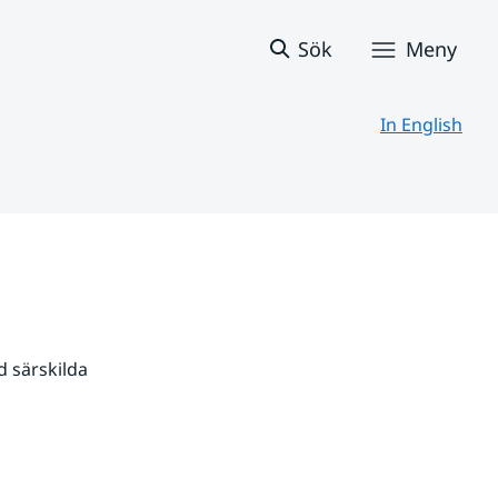
Sök
Meny
In English
 särskilda 