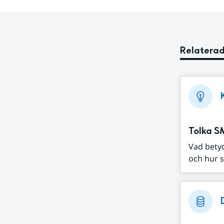
Relaterad
Tolka S
Vad bety
och hur s