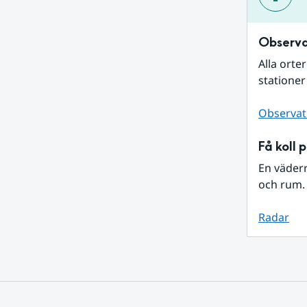
Observa
Alla orte
stationer
Observat
Få koll 
En väder
och rum. 
Radar