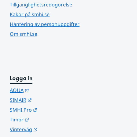
Tillgänglighetsredogörelse
Kakor på smhi.se
Hantering av personuppgifter
Om smhi.se
Logga in
Länk till annan webbplats.
AQUA
Länk till annan webbplats.
SIMAIR
Länk till annan webbplats.
SMHI Pro
Länk till annan webbplats.
Timbr
Länk till annan webbplats.
Vinterväg