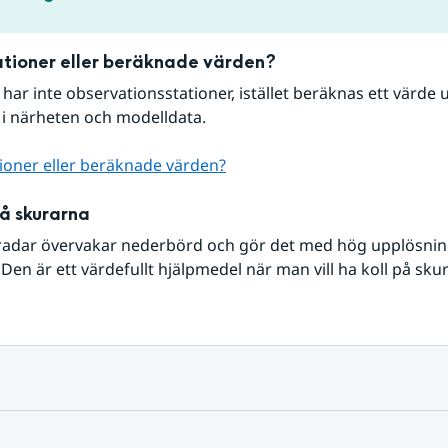
tioner eller beräknade värden?
r har inte observationsstationer, istället beräknas ett värde u
 i närheten och modelldata.
ioner eller beräknade värden?
på skurarna
radar övervakar nederbörd och gör det med hög upplösning 
Den är ett värdefullt hjälpmedel när man vill ha koll på sku