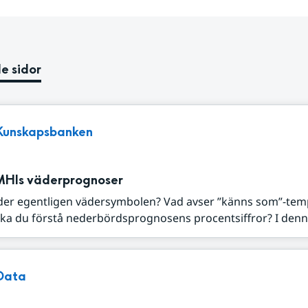
e sidor
Kunskapsbanken
MHIs väderprognoser
der egentligen vädersymbolen? Vad avser ”känns som”-tem
ka du förstå nederbördsprognosens procentsiffror? I denna
Data