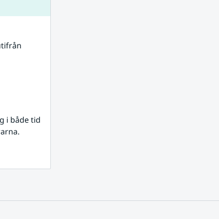
tifrån 
i både tid 
rarna.