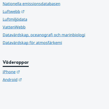
Nationella emissionsdatabasen
Länk till annan webbplats.
Luftwebb
Luftmiljödata
VattenWebb
Datavärdskap, oceanografi och marinbiologi
Datavärdskap för atmosfärkemi
Väderappar
Länk till annan webbplats.
iPhone
Länk till annan webbplats.
Android