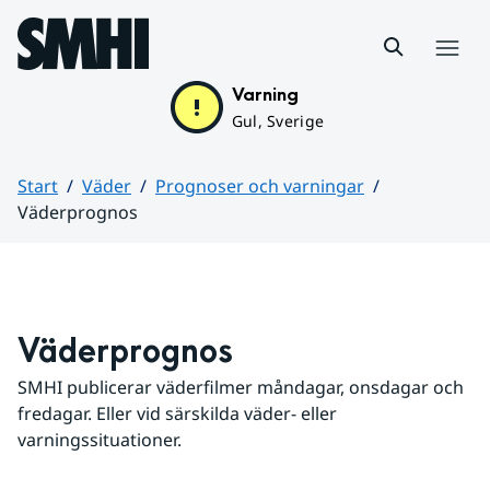
Hoppa till sidans innehåll
Meny
Varning
Gul, Sverige
Start
Väder
Prognoser och varningar
Väderprognos
Huvudinnehåll
Väderprognos
SMHI publicerar väderfilmer måndagar, onsdagar och 
fredagar. Eller vid särskilda väder- eller 
varningssituationer.