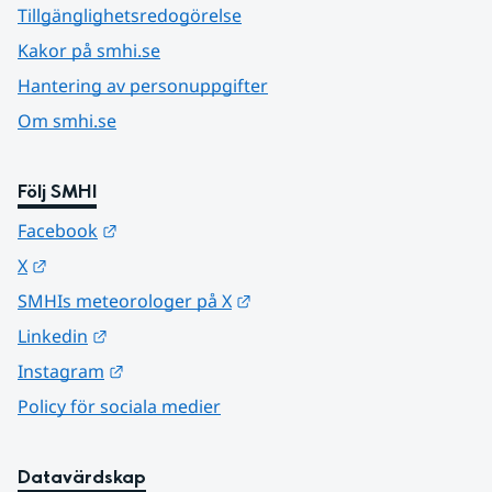
Tillgänglighetsredogörelse
Kakor på smhi.se
Hantering av personuppgifter
Om smhi.se
Följ SMHI
Länk till annan webbplats.
Facebook
Länk till annan webbplats.
X
Länk till annan webbplats.
SMHIs meteorologer på X
Länk till annan webbplats.
Linkedin
Länk till annan webbplats.
Instagram
Policy för sociala medier
Datavärdskap