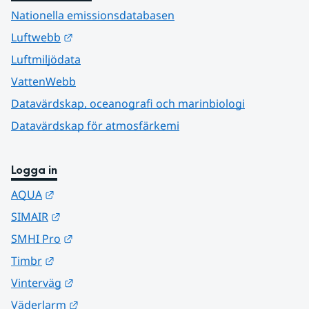
Nationella emissionsdatabasen
Länk till annan webbplats.
Luftwebb
Luftmiljödata
VattenWebb
Datavärdskap, oceanografi och marinbiologi
Datavärdskap för atmosfärkemi
Logga in
Länk till annan webbplats.
AQUA
Länk till annan webbplats.
SIMAIR
Länk till annan webbplats.
SMHI Pro
Länk till annan webbplats.
Timbr
Länk till annan webbplats.
Vinterväg
Länk till annan webbplats.
Väderlarm