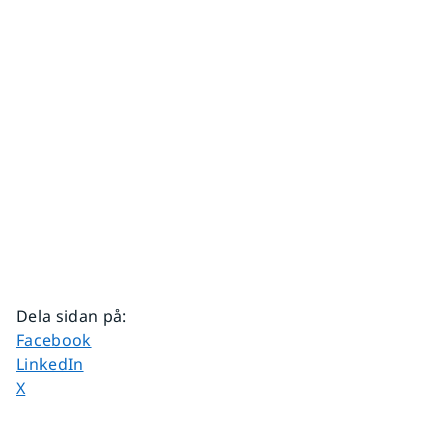
Dela sidan på
:
Dela sidan på
Facebook
Dela sidan på
LinkedIn
Dela sidan på
X