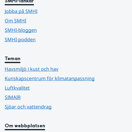
SMHI-länkar
Jobba på SMHI
Om SMHI
SMHI-bloggen
SMHI-podden
Teman
Havsmiljö i kust och hav
Kunskapscentrum för klimatanpassning
Luftkvalitet
SIMAIR
Sjöar och vattendrag
Om webbplatsen