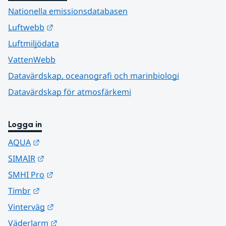
Nationella emissionsdatabasen
Länk till annan webbplats.
Luftwebb
Luftmiljödata
VattenWebb
Datavärdskap, oceanografi och marinbiologi
Datavärdskap för atmosfärkemi
Logga in
Länk till annan webbplats.
AQUA
Länk till annan webbplats.
SIMAIR
Länk till annan webbplats.
SMHI Pro
Länk till annan webbplats.
Timbr
Länk till annan webbplats.
Vinterväg
Länk till annan webbplats.
Väderlarm