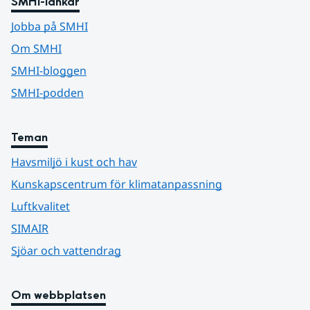
SMHI-länkar
Jobba på SMHI
Om SMHI
SMHI-bloggen
SMHI-podden
Teman
Havsmiljö i kust och hav
Kunskapscentrum för klimatanpassning
Luftkvalitet
SIMAIR
Sjöar och vattendrag
Om webbplatsen