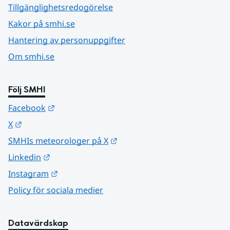
Tillgänglighetsredogörelse
Kakor på smhi.se
Hantering av personuppgifter
Om smhi.se
Följ SMHI
Länk till annan webbplats.
Facebook
Länk till annan webbplats.
X
Länk till annan webbplats.
SMHIs meteorologer på X
Länk till annan webbplats.
Linkedin
Länk till annan webbplats.
Instagram
Policy för sociala medier
Datavärdskap