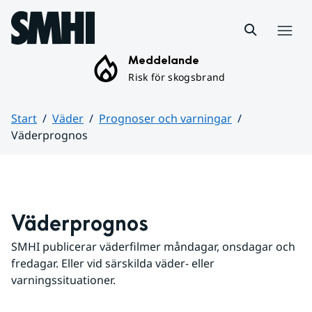
Hoppa till sidans innehåll
Meny
Meddelande
Risk för skogsbrand
Start
Väder
Prognoser och varningar
Väderprognos
Huvudinnehåll
Väderprognos
SMHI publicerar väderfilmer måndagar, onsdagar och 
fredagar. Eller vid särskilda väder- eller 
varningssituationer.