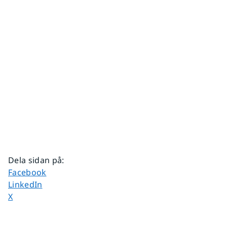
Dela sidan på
:
Dela sidan på
Facebook
Dela sidan på
LinkedIn
Dela sidan på
X