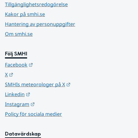
Tillgänglighetsredogörelse
Kakor på smhi.se
Hantering av personuppgifter
Om smhi.se
Följ SMHI
Länk till annan webbplats.
Facebook
Länk till annan webbplats.
X
Länk till annan webbplats.
SMHIs meteorologer på X
Länk till annan webbplats.
Linkedin
Länk till annan webbplats.
Instagram
Policy för sociala medier
Datavärdskap