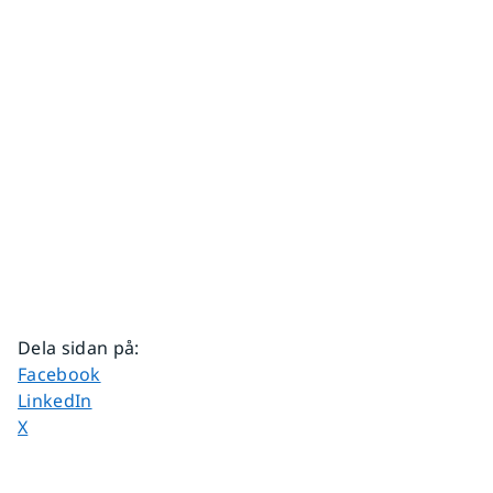
Dela sidan på
:
Dela sidan på
Facebook
Dela sidan på
LinkedIn
Dela sidan på
X