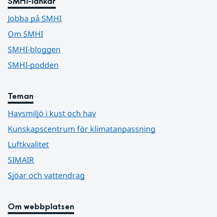
SMHI-länkar
Jobba på SMHI
Om SMHI
SMHI-bloggen
SMHI-podden
Teman
Havsmiljö i kust och hav
Kunskapscentrum för klimatanpassning
Luftkvalitet
SIMAIR
Sjöar och vattendrag
Om webbplatsen