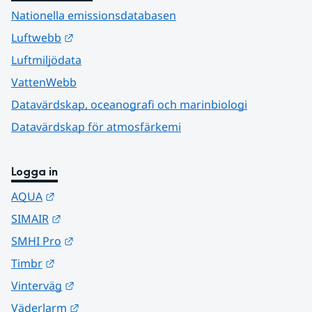
Nationella emissionsdatabasen
Länk till annan webbplats.
Luftwebb
Luftmiljödata
VattenWebb
Datavärdskap, oceanografi och marinbiologi
Datavärdskap för atmosfärkemi
Logga in
Länk till annan webbplats.
AQUA
Länk till annan webbplats.
SIMAIR
Länk till annan webbplats.
SMHI Pro
Länk till annan webbplats.
Timbr
Länk till annan webbplats.
Vinterväg
Länk till annan webbplats.
Väderlarm