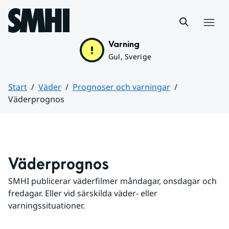
Hoppa till sidans innehåll
Meny
Varning
Gul, Sverige
Start
Väder
Prognoser och varningar
Väderprognos
Huvudinnehåll
Väderprognos
SMHI publicerar väderfilmer måndagar, onsdagar och 
fredagar. Eller vid särskilda väder- eller 
varningssituationer.