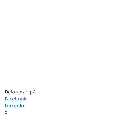
Dela sidan på
:
Dela sidan på
Facebook
Dela sidan på
LinkedIn
Dela sidan på
X