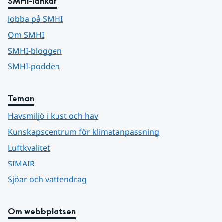
SMHI-länkar
Jobba på SMHI
Om SMHI
SMHI-bloggen
SMHI-podden
Teman
Havsmiljö i kust och hav
Kunskapscentrum för klimatanpassning
Luftkvalitet
SIMAIR
Sjöar och vattendrag
Om webbplatsen