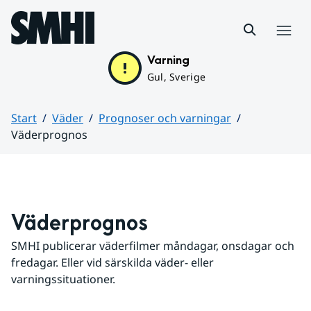
Hoppa till sidans innehåll
Meny
Varning
Gul, Sverige
Start
Väder
Prognoser och varningar
Väderprognos
Huvudinnehåll
Väderprognos
SMHI publicerar väderfilmer måndagar, onsdagar och 
fredagar. Eller vid särskilda väder- eller 
varningssituationer.