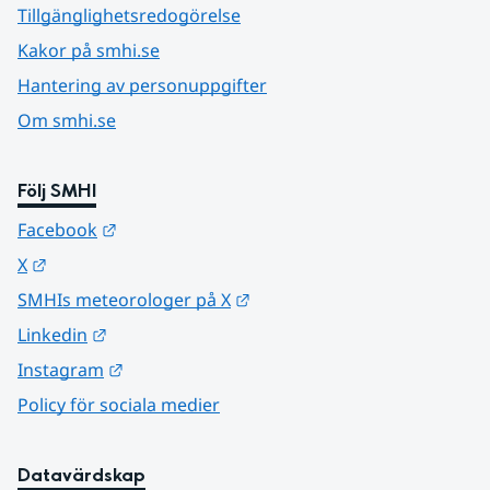
Tillgänglighetsredogörelse
Kakor på smhi.se
Hantering av personuppgifter
Om smhi.se
Följ SMHI
Länk till annan webbplats.
Facebook
Länk till annan webbplats.
X
Länk till annan webbplats.
SMHIs meteorologer på X
Länk till annan webbplats.
Linkedin
Länk till annan webbplats.
Instagram
Policy för sociala medier
Datavärdskap