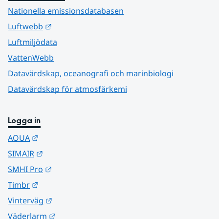
Nationella emissionsdatabasen
Länk till annan webbplats.
Luftwebb
Luftmiljödata
VattenWebb
Datavärdskap, oceanografi och marinbiologi
Datavärdskap för atmosfärkemi
Logga in
Länk till annan webbplats.
AQUA
Länk till annan webbplats.
SIMAIR
Länk till annan webbplats.
SMHI Pro
Länk till annan webbplats.
Timbr
Länk till annan webbplats.
Vinterväg
Länk till annan webbplats.
Väderlarm