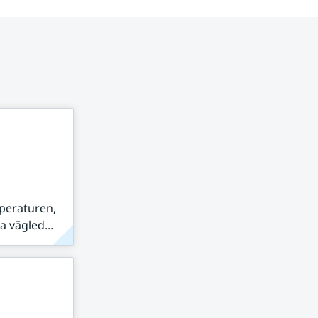
peraturen,
 vägled...