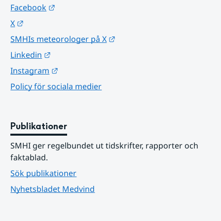
Länk till annan webbplats.
Facebook
Länk till annan webbplats.
X
Länk till annan webbplats.
SMHIs meteorologer på X
Länk till annan webbplats.
Linkedin
Länk till annan webbplats.
Instagram
Policy för sociala medier
Publikationer
SMHI ger regelbundet ut tidskrifter, rapporter och 
faktablad.
Sök publikationer
Nyhetsbladet Medvind