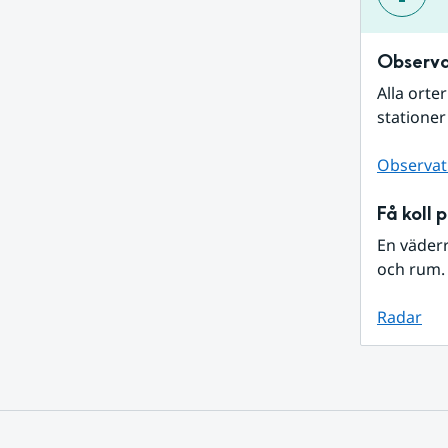
Observa
Alla orte
stationer
Observat
Få koll 
En väder
och rum. 
Radar