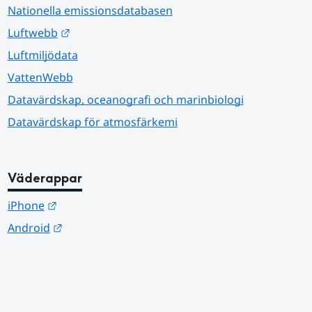
Nationella emissionsdatabasen
Länk till annan webbplats.
Luftwebb
Luftmiljödata
VattenWebb
Datavärdskap, oceanografi och marinbiologi
Datavärdskap för atmosfärkemi
Väderappar
Länk till annan webbplats.
iPhone
Länk till annan webbplats.
Android