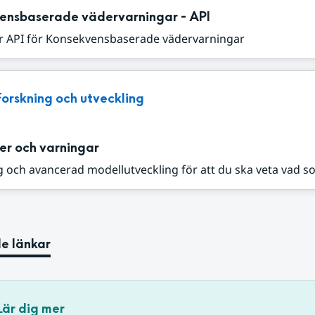
ensbaserade vädervarningar - API
r API för Konsekvensbaserade vädervarningar
Forskning och utveckling
er och varningar
 och avancerad modellutveckling för att du ska veta vad s
e länkar
Lär dig mer