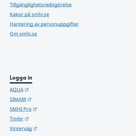
Tillgänglighetsredogörelse
Kakor på smhi.se
Hantering av personuppgifter
Om smhi.se
Logga in
Länk till annan webbplats.
AQUA
Länk till annan webbplats.
SIMAIR
Länk till annan webbplats.
SMHI Pro
Länk till annan webbplats.
Timbr
Länk till annan webbplats.
Vinterväg