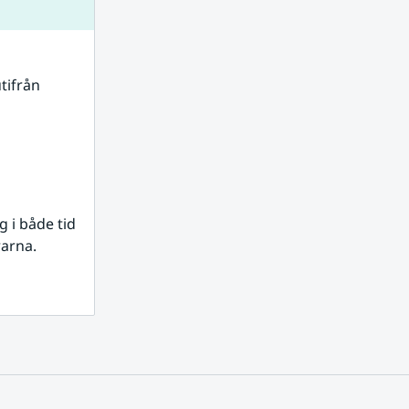
tifrån 
i både tid 
rarna.