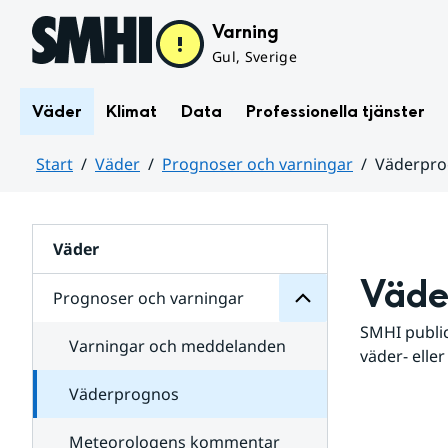
Hoppa till sidans innehåll
Varning
Gul, Sverige
Väder
Klimat
Data
Professionella tjänster
Start
Väder
Prognoser och varningar
Väderpr
varningar
och
Huvudinnehåll
Prognoser
för
Undersidor
Väder
Väde
Prognoser och varningar
SMHI public
Varningar och meddelanden
väder- eller
Väderprognos
Meteorologens kommentar