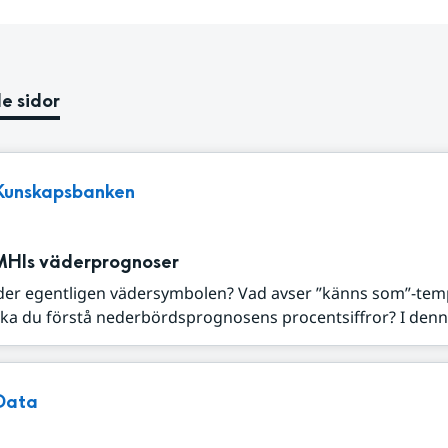
e sidor
Kunskapsbanken
MHIs väderprognoser
der egentligen vädersymbolen? Vad avser ”känns som”-tem
ka du förstå nederbördsprognosens procentsiffror? I denna
Data