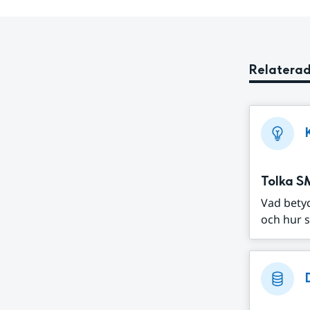
Relaterad
Tolka S
Vad bety
och hur s