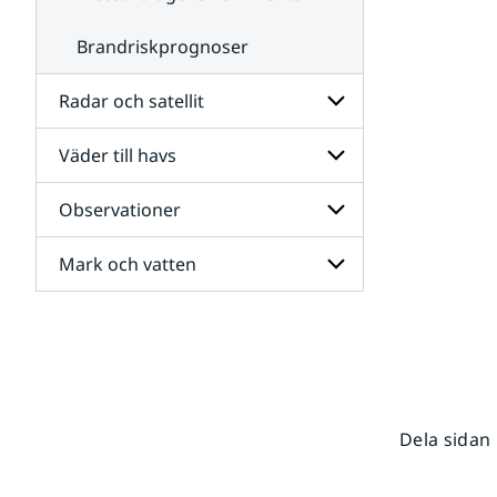
Brandriskprognoser
Radar och satellit
Väder till havs
Undersidor
för
Radar
Observationer
Undersidor
och
för
satellit
Väder
Mark och vatten
Undersidor
till
för
havs
Observationer
Undersidor
för
Mark
och
vatten
Dela sidan