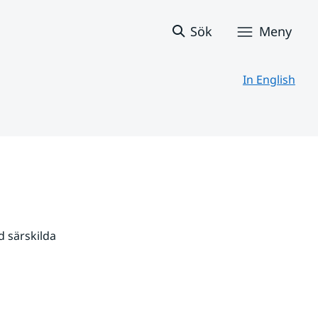
Sök
Meny
In English
 särskilda 