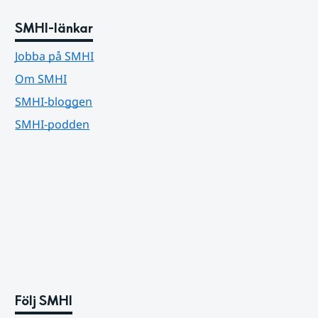
SMHI-länkar
Jobba på SMHI
Om SMHI
SMHI-bloggen
SMHI-podden
Följ SMHI