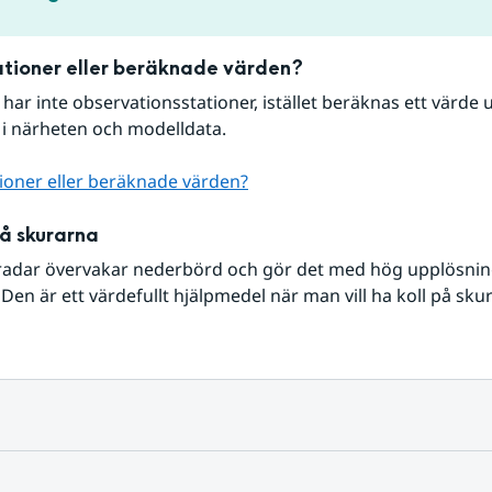
tioner eller beräknade värden?
r har inte observationsstationer, istället beräknas ett värde u
 i närheten och modelldata.
ioner eller beräknade värden?
på skurarna
radar övervakar nederbörd och gör det med hög upplösning 
Den är ett värdefullt hjälpmedel när man vill ha koll på sku