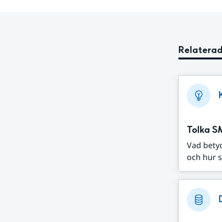
Relaterad
Tolka S
Vad bety
och hur s