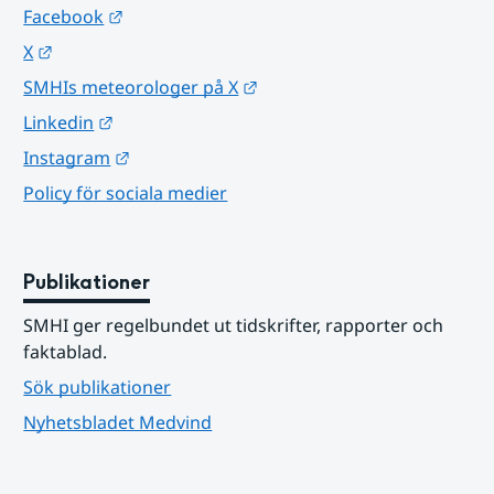
Länk till annan webbplats.
Facebook
Länk till annan webbplats.
X
Länk till annan webbplats.
SMHIs meteorologer på X
Länk till annan webbplats.
Linkedin
Länk till annan webbplats.
Instagram
Policy för sociala medier
Publikationer
SMHI ger regelbundet ut tidskrifter, rapporter och 
faktablad.
Sök publikationer
Nyhetsbladet Medvind