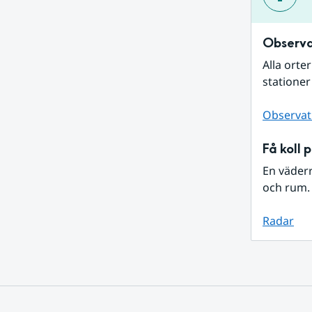
Observa
Alla orte
stationer
Observat
Få koll 
En väder
och rum. 
Radar