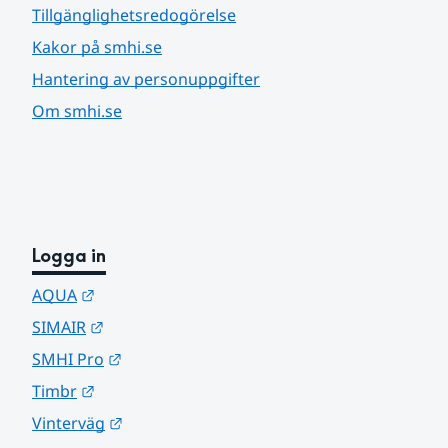
Tillgänglighetsredogörelse
Kakor på smhi.se
Hantering av personuppgifter
Om smhi.se
Logga in
Länk till annan webbplats.
AQUA
Länk till annan webbplats.
SIMAIR
Länk till annan webbplats.
SMHI Pro
Länk till annan webbplats.
Timbr
Länk till annan webbplats.
Vinterväg