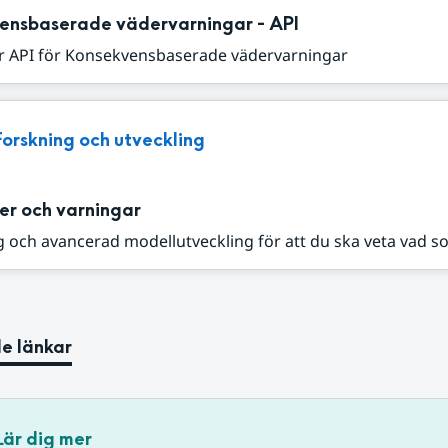
ensbaserade vädervarningar - API
r API för Konsekvensbaserade vädervarningar
Forskning och utveckling
er och varningar
 och avancerad modellutveckling för att du ska veta vad s
e länkar
Lär dig mer