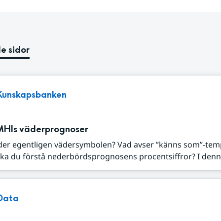
e sidor
Kunskapsbanken
MHIs väderprognoser
der egentligen vädersymbolen? Vad avser ”känns som”-tem
ka du förstå nederbördsprognosens procentsiffror? I denna
Data