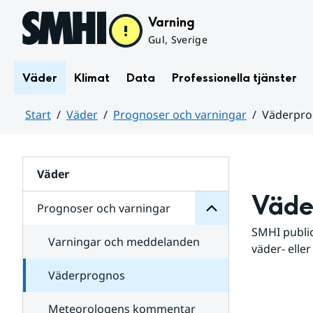
Hoppa till sidans innehåll
Varning
Gul, Sverige
Väder
Klimat
Data
Professionella tjänster
Start
Väder
Prognoser och varningar
Väderpr
varningar
och
Huvudinnehåll
Prognoser
för
Undersidor
Väder
Väde
Prognoser och varningar
SMHI public
Varningar och meddelanden
väder- eller
Väderprognos
Meteorologens kommentar