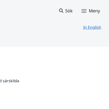
Sök
Meny
In English
 särskilda 