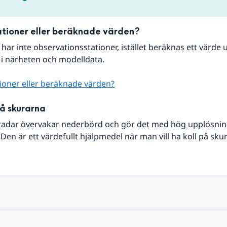
tioner eller beräknade värden?
r har inte observationsstationer, istället beräknas ett värde u
 i närheten och modelldata.
ioner eller beräknade värden?
på skurarna
radar övervakar nederbörd och gör det med hög upplösning 
Den är ett värdefullt hjälpmedel när man vill ha koll på sku