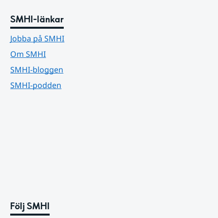
SMHI-länkar
Jobba på SMHI
Om SMHI
SMHI-bloggen
SMHI-podden
Följ SMHI