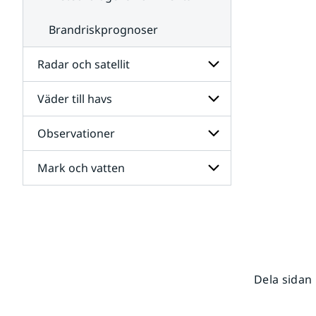
Brandriskprognoser
Radar och satellit
Väder till havs
Undersidor
för
Radar
Observationer
Undersidor
och
för
satellit
Väder
Mark och vatten
Undersidor
till
för
havs
Observationer
Undersidor
för
Mark
och
vatten
Dela sidan