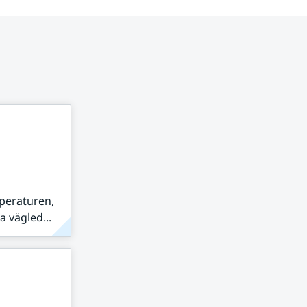
peraturen,
 vägled...