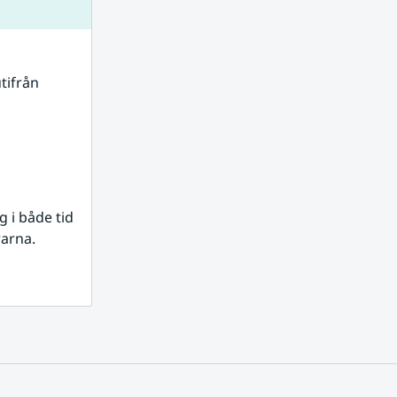
tifrån 
i både tid 
rarna.