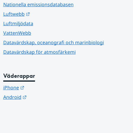
Nationella emissionsdatabasen
Länk till annan webbplats.
Luftwebb
Luftmiljödata
VattenWebb
Datavärdskap, oceanografi och marinbiologi
Datavärdskap för atmosfärkemi
Väderappar
Länk till annan webbplats.
iPhone
Länk till annan webbplats.
Android