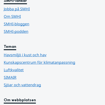
SMHI-länkar
Jobba på SMHI
Om SMHI
SMHI-bloggen
SMHI-podden
Teman
Havsmiljö i kust och hav
Kunskapscentrum för klimatanpassning
Luftkvalitet
SIMAIR
Sjöar och vattendrag
Om webbplatsen