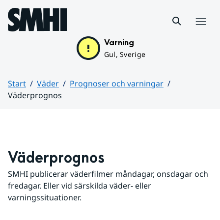
Hoppa till sidans innehåll
Meny
Varning
Gul, Sverige
Start
Väder
Prognoser och varningar
Väderprognos
Huvudinnehåll
Väderprognos
SMHI publicerar väderfilmer måndagar, onsdagar och 
fredagar. Eller vid särskilda väder- eller 
varningssituationer.