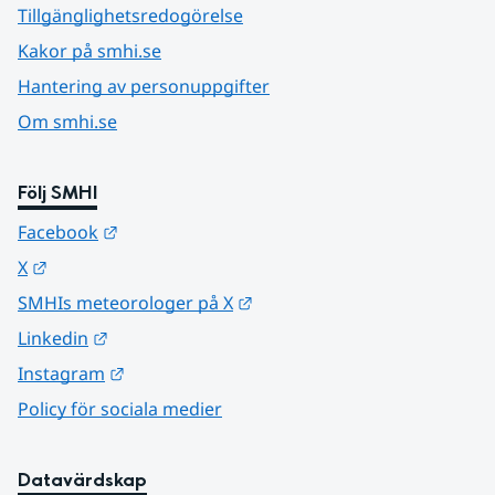
Tillgänglighetsredogörelse
Kakor på smhi.se
Hantering av personuppgifter
Om smhi.se
Följ SMHI
Länk till annan webbplats.
Facebook
Länk till annan webbplats.
X
Länk till annan webbplats.
SMHIs meteorologer på X
Länk till annan webbplats.
Linkedin
Länk till annan webbplats.
Instagram
Policy för sociala medier
Datavärdskap