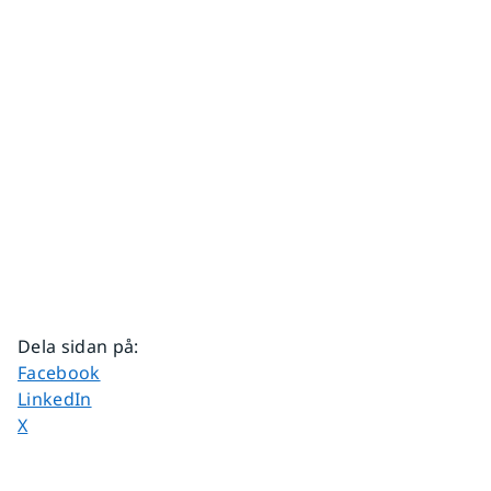
Dela sidan på
:
Dela sidan på
Facebook
Dela sidan på
LinkedIn
Dela sidan på
X