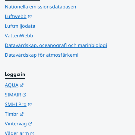
Nationella emissionsdatabasen
Länk till annan webbplats.
Luftwebb
Luftmiljödata
VattenWebb
Datavärdskap, oceanografi och marinbiologi
Datavärdskap för atmosfärkemi
Logga in
Länk till annan webbplats.
AQUA
Länk till annan webbplats.
SIMAIR
Länk till annan webbplats.
SMHI Pro
Länk till annan webbplats.
Timbr
Länk till annan webbplats.
Vinterväg
Länk till annan webbplats.
Väderlarm