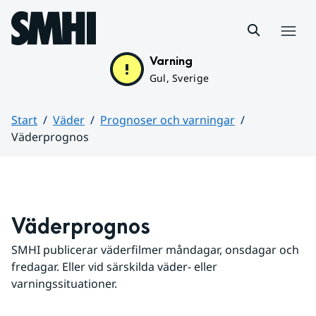
Hoppa till sidans innehåll
Meny
Varning
Gul, Sverige
Start
Väder
Prognoser och varningar
Väderprognos
Huvudinnehåll
Väderprognos
SMHI publicerar väderfilmer måndagar, onsdagar och 
fredagar. Eller vid särskilda väder- eller 
varningssituationer.