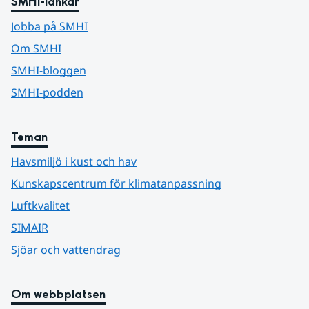
SMHI-länkar
Jobba på SMHI
Om SMHI
SMHI-bloggen
SMHI-podden
Teman
Havsmiljö i kust och hav
Kunskapscentrum för klimatanpassning
Luftkvalitet
SIMAIR
Sjöar och vattendrag
Om webbplatsen