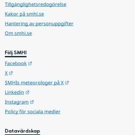
Tillgänglighetsredogörelse
Kakor på smhi.se
Hantering av personuppgifter
Om smhi.se
Följ SMHI
Länk till annan webbplats.
Facebook
Länk till annan webbplats.
X
Länk till annan webbplats.
SMHIs meteorologer på X
Länk till annan webbplats.
Linkedin
Länk till annan webbplats.
Instagram
Policy för sociala medier
Datavärdskap