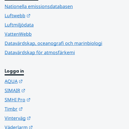
Nationella emissionsdatabasen
Länk till annan webbplats.
Luftwebb
Luftmiljödata
VattenWebb
Datavärdskap, oceanografi och marinbiologi
Datavärdskap för atmosfärkemi
Logga in
Länk till annan webbplats.
AQUA
Länk till annan webbplats.
SIMAIR
Länk till annan webbplats.
SMHI Pro
Länk till annan webbplats.
Timbr
Länk till annan webbplats.
Vinterväg
Länk till annan webbplats.
Väderlarm