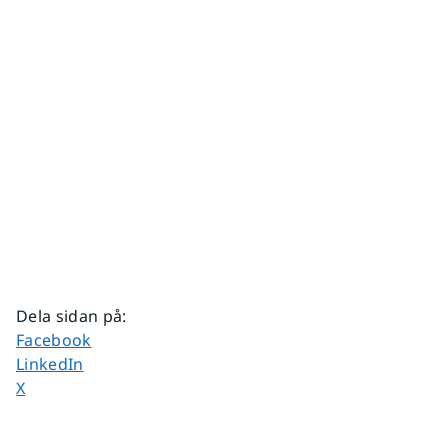
Dela sidan på
:
Dela sidan på
Facebook
Dela sidan på
LinkedIn
Dela sidan på
X