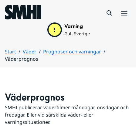
Hoppa till sidans innehåll
Meny
Varning
Gul, Sverige
Start
Väder
Prognoser och varningar
Väderprognos
Huvudinnehåll
Väderprognos
SMHI publicerar väderfilmer måndagar, onsdagar och 
fredagar. Eller vid särskilda väder- eller 
varningssituationer.