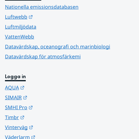
Nationella emissionsdatabasen
Länk till annan webbplats.
Luftwebb
Luftmiljödata
VattenWebb
Datavärdskap, oceanografi och marinbiologi
Datavärdskap för atmosfärkemi
Logga in
Länk till annan webbplats.
AQUA
Länk till annan webbplats.
SIMAIR
Länk till annan webbplats.
SMHI Pro
Länk till annan webbplats.
Timbr
Länk till annan webbplats.
Vinterväg
Länk till annan webbplats.
Väderlarm