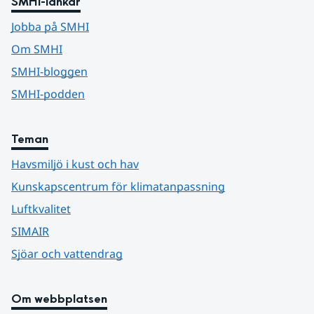
SMHI-länkar
Jobba på SMHI
Om SMHI
SMHI-bloggen
SMHI-podden
Teman
Havsmiljö i kust och hav
Kunskapscentrum för klimatanpassning
Luftkvalitet
SIMAIR
Sjöar och vattendrag
Om webbplatsen