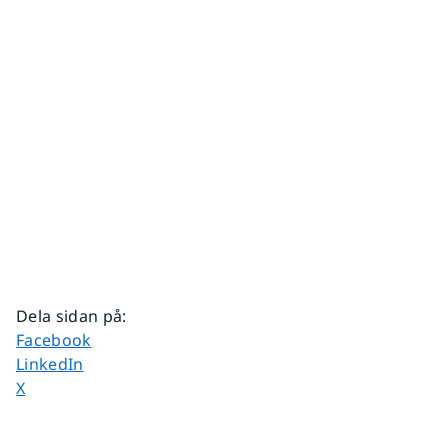
Dela sidan på
:
Dela sidan på
Facebook
Dela sidan på
LinkedIn
Dela sidan på
X