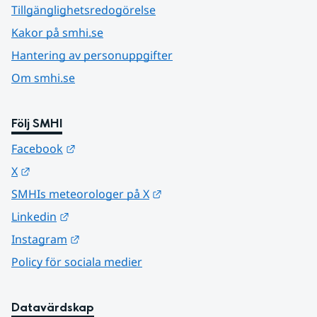
Tillgänglighetsredogörelse
Kakor på smhi.se
Hantering av personuppgifter
Om smhi.se
Följ SMHI
Länk till annan webbplats.
Facebook
Länk till annan webbplats.
X
Länk till annan webbplats.
SMHIs meteorologer på X
Länk till annan webbplats.
Linkedin
Länk till annan webbplats.
Instagram
Policy för sociala medier
Datavärdskap