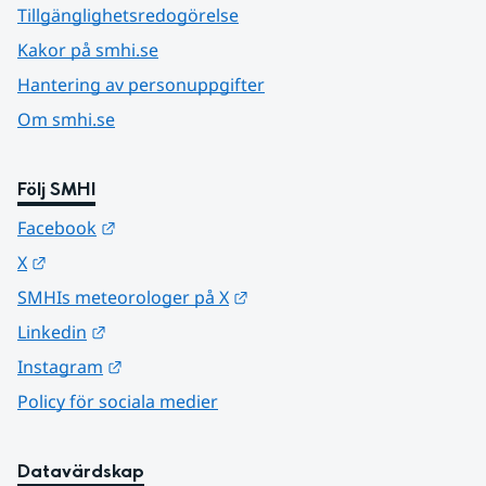
Tillgänglighetsredogörelse
Kakor på smhi.se
Hantering av personuppgifter
Om smhi.se
Följ SMHI
Länk till annan webbplats.
Facebook
Länk till annan webbplats.
X
Länk till annan webbplats.
SMHIs meteorologer på X
Länk till annan webbplats.
Linkedin
Länk till annan webbplats.
Instagram
Policy för sociala medier
Datavärdskap