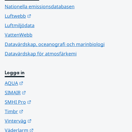
Nationella emissionsdatabasen
Länk till annan webbplats.
Luftwebb
Luftmiljödata
VattenWebb
Datavärdskap, oceanografi och marinbiologi
Datavärdskap för atmosfärkemi
Logga in
Länk till annan webbplats.
AQUA
Länk till annan webbplats.
SIMAIR
Länk till annan webbplats.
SMHI Pro
Länk till annan webbplats.
Timbr
Länk till annan webbplats.
Vinterväg
Länk till annan webbplats.
Väderlarm