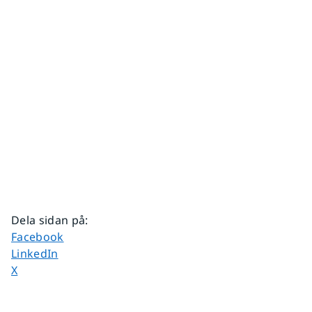
Dela sidan på
:
Dela sidan på
Facebook
Dela sidan på
LinkedIn
Dela sidan på
X