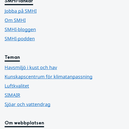
SMHI-länkar
Jobba på SMHI
Om SMHI
SMHI-bloggen
SMHI-podden
Teman
Havsmiljö i kust och hav
Kunskapscentrum för klimatanpassning
Luftkvalitet
SIMAIR
Sjöar och vattendrag
Om webbplatsen