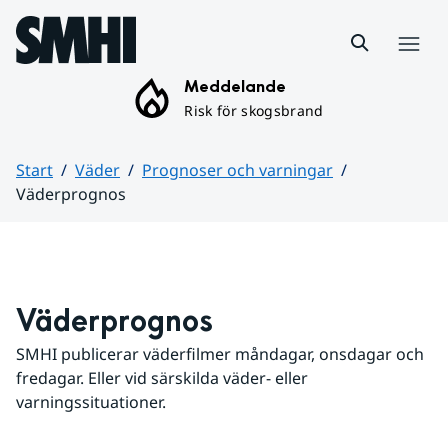
Hoppa till sidans innehåll
Meny
Meddelande
Risk för skogsbrand
Start
Väder
Prognoser och varningar
Väderprognos
Huvudinnehåll
Väderprognos
SMHI publicerar väderfilmer måndagar, onsdagar och 
fredagar. Eller vid särskilda väder- eller 
varningssituationer.