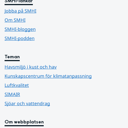
SMHI-länkar
Jobba på SMHI
Om SMHI
SMHI-bloggen
SMHI-podden
Teman
Havsmiljö i kust och hav
Kunskapscentrum för klimatanpassning
Luftkvalitet
SIMAIR
Sjöar och vattendrag
Om webbplatsen