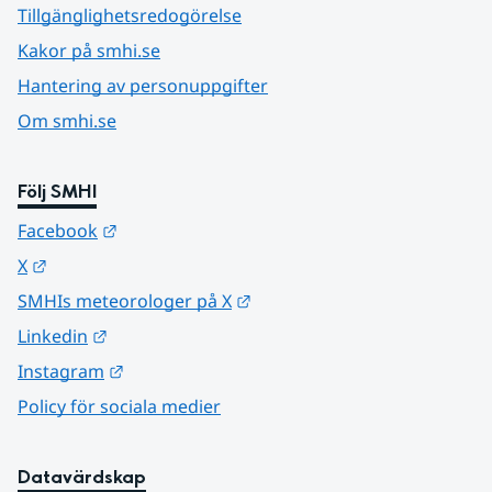
Tillgänglighetsredogörelse
Kakor på smhi.se
Hantering av personuppgifter
Om smhi.se
Följ SMHI
Länk till annan webbplats.
Facebook
Länk till annan webbplats.
X
Länk till annan webbplats.
SMHIs meteorologer på X
Länk till annan webbplats.
Linkedin
Länk till annan webbplats.
Instagram
Policy för sociala medier
Datavärdskap