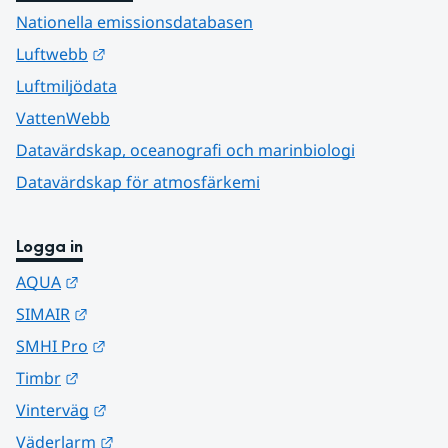
Nationella emissionsdatabasen
Länk till annan webbplats.
Luftwebb
Luftmiljödata
VattenWebb
Datavärdskap, oceanografi och marinbiologi
Datavärdskap för atmosfärkemi
Logga in
Länk till annan webbplats.
AQUA
Länk till annan webbplats.
SIMAIR
Länk till annan webbplats.
SMHI Pro
Länk till annan webbplats.
Timbr
Länk till annan webbplats.
Vinterväg
Länk till annan webbplats.
Väderlarm