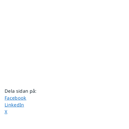
Dela sidan på
:
Dela sidan på
Facebook
Dela sidan på
LinkedIn
Dela sidan på
X