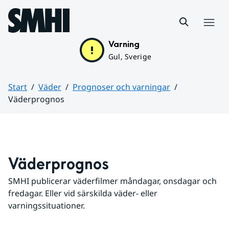
Hoppa till sidans innehåll
Meny
Varning
Gul, Sverige
Start
Väder
Prognoser och varningar
Väderprognos
Huvudinnehåll
Väderprognos
SMHI publicerar väderfilmer måndagar, onsdagar och 
fredagar. Eller vid särskilda väder- eller 
varningssituationer.