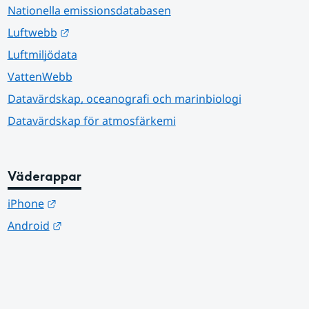
Nationella emissionsdatabasen
Länk till annan webbplats.
Luftwebb
Luftmiljödata
VattenWebb
Datavärdskap, oceanografi och marinbiologi
Datavärdskap för atmosfärkemi
Väderappar
Länk till annan webbplats.
iPhone
Länk till annan webbplats.
Android