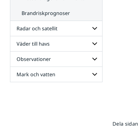
Brandriskprognoser
Radar och satellit
Väder till havs
Undersidor
för
Radar
Observationer
Undersidor
och
för
satellit
Väder
Mark och vatten
Undersidor
till
för
havs
Observationer
Undersidor
för
Mark
och
vatten
Dela sidan