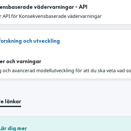
ensbaserade vädervarningar - API
r API för Konsekvensbaserade vädervarningar
Forskning och utveckling
er och varningar
 och avancerad modellutveckling för att du ska veta vad s
e länkar
Lär dig mer