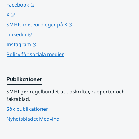
Länk till annan webbplats.
Facebook
Länk till annan webbplats.
X
Länk till annan webbplats.
SMHIs meteorologer på X
Länk till annan webbplats.
Linkedin
Länk till annan webbplats.
Instagram
Policy för sociala medier
Publikationer
SMHI ger regelbundet ut tidskrifter, rapporter och 
faktablad.
Sök publikationer
Nyhetsbladet Medvind