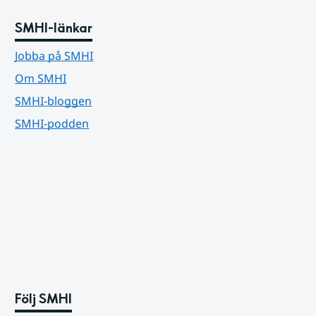
SMHI-länkar
Jobba på SMHI
Om SMHI
SMHI-bloggen
SMHI-podden
Följ SMHI