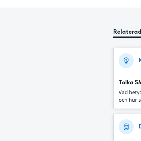
Relaterad
Tolka S
Vad bety
och hur s