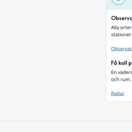
Observa
Alla orte
stationer
Observat
Få koll 
En väder
och rum. 
Radar