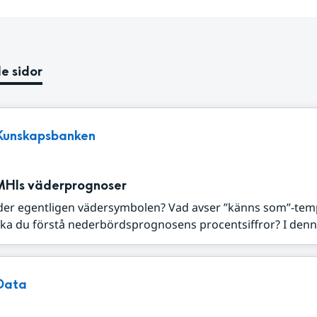
e sidor
Kunskapsbanken
MHIs väderprognoser
der egentligen vädersymbolen? Vad avser ”känns som”-tem
ka du förstå nederbördsprognosens procentsiffror? I denna
Data