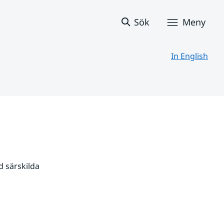
Sök
Meny
In English
 särskilda 