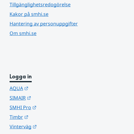
Tillgänglighetsredogörelse
Kakor på smhi.se
Hantering av personuppgifter
Om smhi.se
Logga in
Länk till annan webbplats.
AQUA
Länk till annan webbplats.
SIMAIR
Länk till annan webbplats.
SMHI Pro
Länk till annan webbplats.
Timbr
Länk till annan webbplats.
Vinterväg