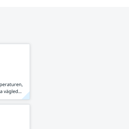
peraturen,
 vägled...