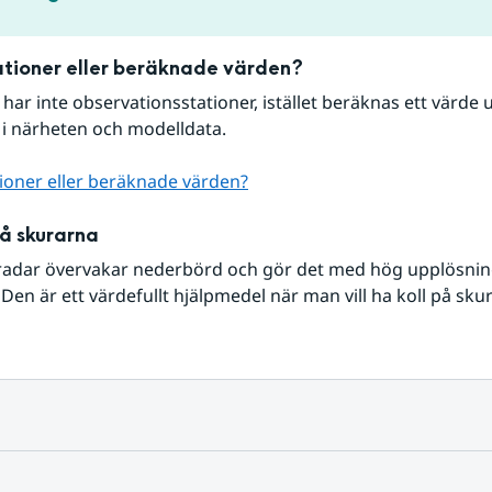
tioner eller beräknade värden?
r har inte observationsstationer, istället beräknas ett värde u
 i närheten och modelldata.
ioner eller beräknade värden?
på skurarna
radar övervakar nederbörd och gör det med hög upplösning 
Den är ett värdefullt hjälpmedel när man vill ha koll på sku