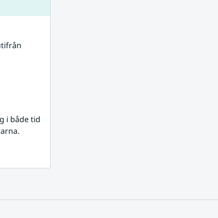
tifrån 
i både tid 
rarna.