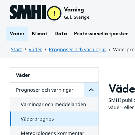
Hoppa till sidans innehåll
Varning
Gul, Sverige
Väder
Klimat
Data
Professionella tjänster
Start
Väder
Prognoser och varningar
Väderpr
varningar
och
Huvudinnehåll
Prognoser
för
Undersidor
Väder
Väde
Prognoser och varningar
SMHI public
Varningar och meddelanden
väder- eller
Väderprognos
Meteorologens kommentar