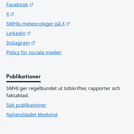
Länk till annan webbplats.
Facebook
Länk till annan webbplats.
X
Länk till annan webbplats.
SMHIs meteorologer på X
Länk till annan webbplats.
Linkedin
Länk till annan webbplats.
Instagram
Policy för sociala medier
Publikationer
SMHI ger regelbundet ut tidskrifter, rapporter och 
faktablad.
Sök publikationer
Nyhetsbladet Medvind