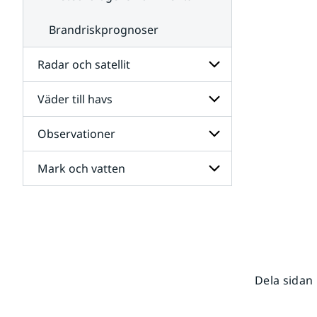
Brandriskprognoser
Radar och satellit
Väder till havs
Undersidor
för
Radar
Observationer
Undersidor
och
för
satellit
Väder
Mark och vatten
Undersidor
till
för
havs
Observationer
Undersidor
för
Mark
och
vatten
Dela sidan