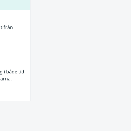
tifrån 
i både tid 
rarna.