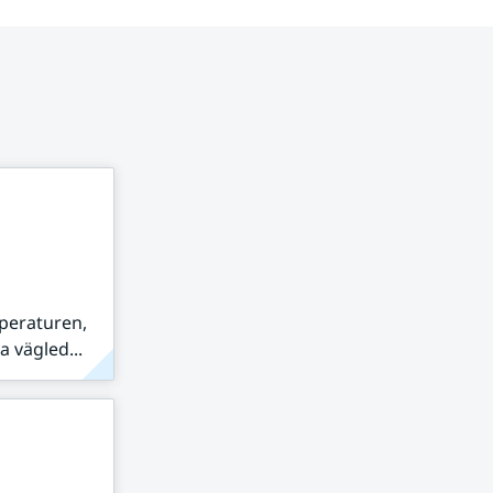
peraturen,
 vägled...