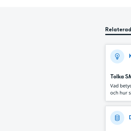
Relaterad
Tolka S
Vad bety
och hur s