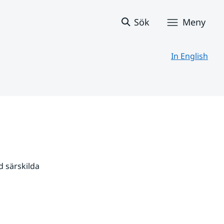
Sök
Meny
In English
 särskilda 