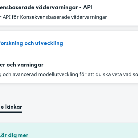
ensbaserade vädervarningar - API
r API för Konsekvensbaserade vädervarningar
Forskning och utveckling
er och varningar
 och avancerad modellutveckling för att du ska veta vad s
e länkar
Lär dig mer