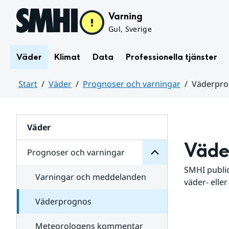
Hoppa till sidans innehåll
Varning
Gul, Sverige
Väder
Klimat
Data
Professionella tjänster
Start
Väder
Prognoser och varningar
Väderpr
varningar
och
Huvudinnehåll
Prognoser
för
Undersidor
Väder
Väde
Prognoser och varningar
SMHI public
Varningar och meddelanden
väder- eller
Väderprognos
Meteorologens kommentar