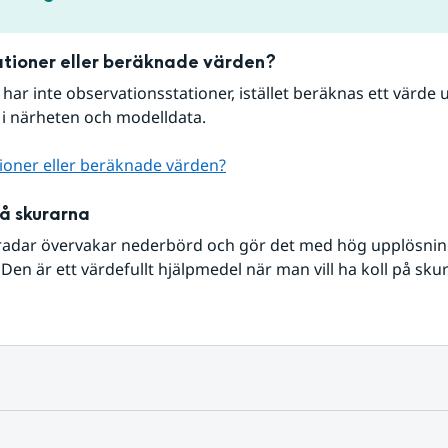
tioner eller beräknade värden?
r har inte observationsstationer, istället beräknas ett värde u
 i närheten och modelldata.
ioner eller beräknade värden?
på skurarna
radar övervakar nederbörd och gör det med hög upplösning 
Den är ett värdefullt hjälpmedel när man vill ha koll på sku