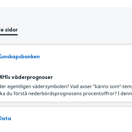
e sidor
Kunskapsbanken
MHIs väderprognoser
der egentligen vädersymbolen? Vad avser ”känns som”-tem
ka du förstå nederbördsprognosens procentsiffror? I denna
Data