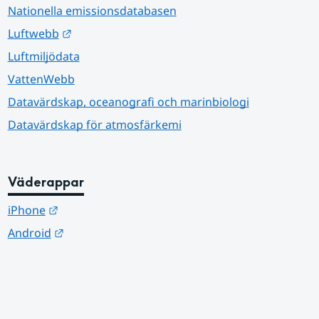
Nationella emissionsdatabasen
Länk till annan webbplats.
Luftwebb
Luftmiljödata
VattenWebb
Datavärdskap, oceanografi och marinbiologi
Datavärdskap för atmosfärkemi
Väderappar
Länk till annan webbplats.
iPhone
Länk till annan webbplats.
Android