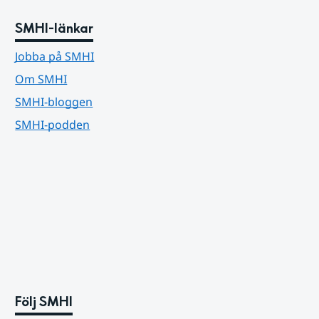
SMHI-länkar
Jobba på SMHI
Om SMHI
SMHI-bloggen
SMHI-podden
Följ SMHI