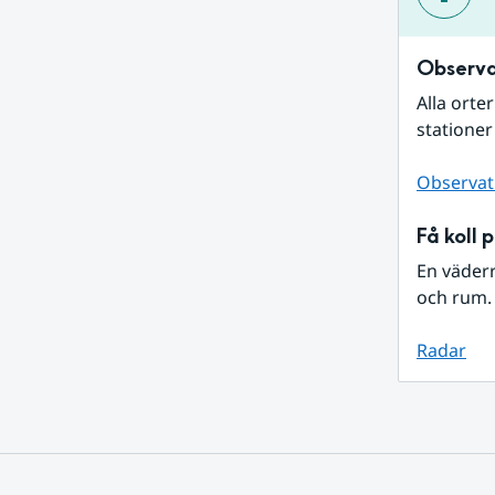
Observa
Alla orte
stationer
Observat
Få koll 
En väder
och rum. 
Radar