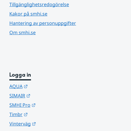
Tillgänglighetsredogörelse
Kakor på smhi.se
Hantering av personuppgifter
Om smhi.se
Logga in
Länk till annan webbplats.
AQUA
Länk till annan webbplats.
SIMAIR
Länk till annan webbplats.
SMHI Pro
Länk till annan webbplats.
Timbr
Länk till annan webbplats.
Vinterväg