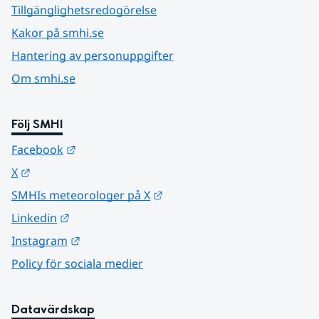
Tillgänglighetsredogörelse
Kakor på smhi.se
Hantering av personuppgifter
Om smhi.se
Följ SMHI
Länk till annan webbplats.
Facebook
Länk till annan webbplats.
X
Länk till annan webbplats.
SMHIs meteorologer på X
Länk till annan webbplats.
Linkedin
Länk till annan webbplats.
Instagram
Policy för sociala medier
Datavärdskap