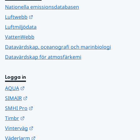
Nationella emissionsdatabasen
Länk till annan webbplats.
Luftwebb
Luftmiljödata
VattenWebb
Datavärdskap, oceanografi och marinbiologi
Datavärdskap för atmosfärkemi
Logga in
Länk till annan webbplats.
AQUA
Länk till annan webbplats.
SIMAIR
Länk till annan webbplats.
SMHI Pro
Länk till annan webbplats.
Timbr
Länk till annan webbplats.
Vinterväg
Länk till annan webbplats.
Väderlarm