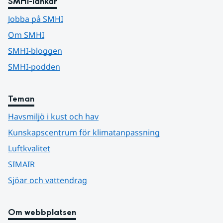
SMHI-länkar
Jobba på SMHI
Om SMHI
SMHI-bloggen
SMHI-podden
Teman
Havsmiljö i kust och hav
Kunskapscentrum för klimatanpassning
Luftkvalitet
SIMAIR
Sjöar och vattendrag
Om webbplatsen