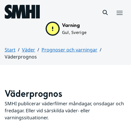
Hoppa till sidans innehåll
Meny
Varning
Gul, Sverige
Start
Väder
Prognoser och varningar
Väderprognos
Huvudinnehåll
Väderprognos
SMHI publicerar väderfilmer måndagar, onsdagar och 
fredagar. Eller vid särskilda väder- eller 
varningssituationer.