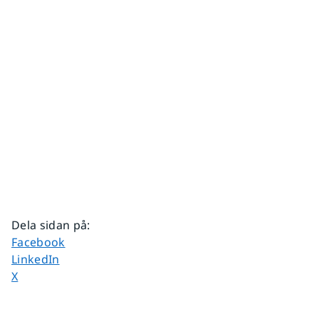
Dela sidan på
:
Dela sidan på
Facebook
Dela sidan på
LinkedIn
Dela sidan på
X