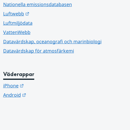
Nationella emissionsdatabasen
Länk till annan webbplats.
Luftwebb
Luftmiljödata
VattenWebb
Datavärdskap, oceanografi och marinbiologi
Datavärdskap för atmosfärkemi
Väderappar
Länk till annan webbplats.
iPhone
Länk till annan webbplats.
Android