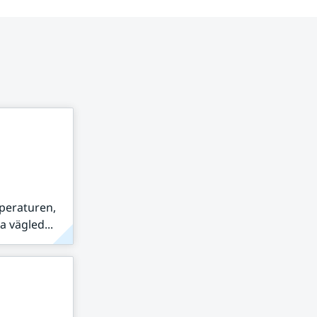
peraturen,
 vägled...