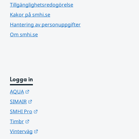
Tillgänglighetsredogörelse
Kakor på smhi.se
Hantering av personuppgifter
Om smhi.se
Logga in
Länk till annan webbplats.
AQUA
Länk till annan webbplats.
SIMAIR
Länk till annan webbplats.
SMHI Pro
Länk till annan webbplats.
Timbr
Länk till annan webbplats.
Vinterväg