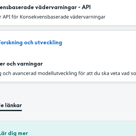
ensbaserade vädervarningar - API
r API för Konsekvensbaserade vädervarningar
Forskning och utveckling
er och varningar
 och avancerad modellutveckling för att du ska veta vad s
e länkar
Lär dig mer