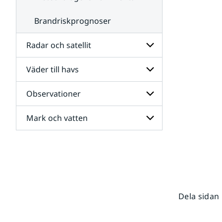
Brandriskprognoser
Radar och satellit
Väder till havs
Undersidor
för
Radar
Observationer
Undersidor
och
för
satellit
Väder
Mark och vatten
Undersidor
till
för
havs
Observationer
Undersidor
för
Mark
och
vatten
Dela sidan