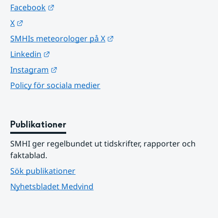
Länk till annan webbplats.
Facebook
Länk till annan webbplats.
X
Länk till annan webbplats.
SMHIs meteorologer på X
Länk till annan webbplats.
Linkedin
Länk till annan webbplats.
Instagram
Policy för sociala medier
Publikationer
SMHI ger regelbundet ut tidskrifter, rapporter och 
faktablad.
Sök publikationer
Nyhetsbladet Medvind