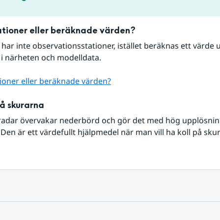
tioner eller beräknade värden?
r har inte observationsstationer, istället beräknas ett värde u
 i närheten och modelldata.
ioner eller beräknade värden?
på skurarna
radar övervakar nederbörd och gör det med hög upplösning 
Den är ett värdefullt hjälpmedel när man vill ha koll på sku