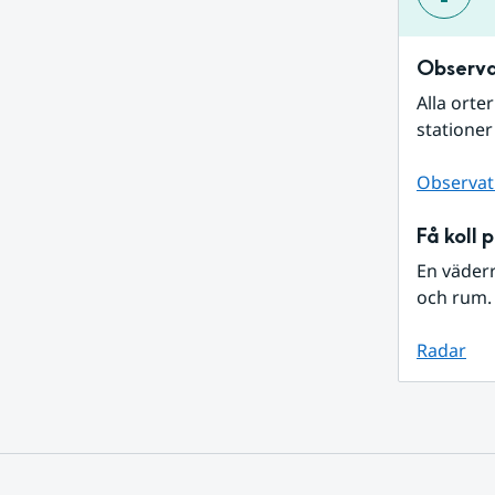
Observa
Alla orte
stationer
Observat
Få koll 
En väder
och rum. 
Radar