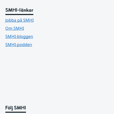
SMHI-länkar
Jobba på SMHI
Om SMHI
SMHI-bloggen
SMHI-podden
Följ SMHI