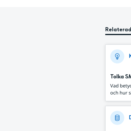
Relaterad
Tolka S
Vad bety
och hur s