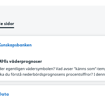
e sidor
Kunskapsbanken
MHIs väderprognoser
der egentligen vädersymbolen? Vad avser ”känns som”-tem
ka du förstå nederbördsprognosens procentsiffror? I denna
Data