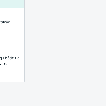
tifrån 
i både tid 
rarna.