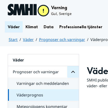
Hoppa till sidans innehåll
Varning
Gul, Sverige
Väder
Klimat
Data
Professionella tjänster
Start
Väder
Prognoser och varningar
Väderpr
varningar
och
Huvudinnehåll
Prognoser
för
Undersidor
Väder
Väde
Prognoser och varningar
SMHI public
Varningar och meddelanden
väder- eller
Väderprognos
Meteorologens kommentar