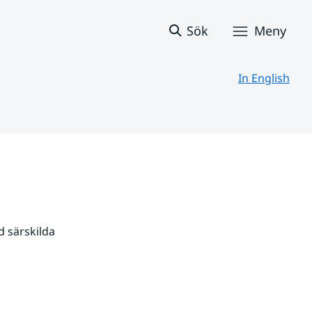
Sök
Meny
In English
 särskilda 