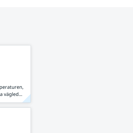
peraturen,
 vägled...