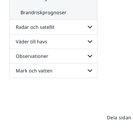
Brandriskprognoser
Radar och satellit
Väder till havs
Undersidor
för
Radar
Observationer
Undersidor
och
för
satellit
Väder
Mark och vatten
Undersidor
till
för
havs
Observationer
Undersidor
för
Mark
och
vatten
Dela sidan