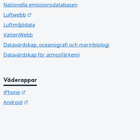
Nationella emissionsdatabasen
Länk till annan webbplats.
Luftwebb
Luftmiljödata
VattenWebb
Datavärdskap, oceanografi och marinbiologi
Datavärdskap för atmosfärkemi
Väderappar
Länk till annan webbplats.
iPhone
Länk till annan webbplats.
Android