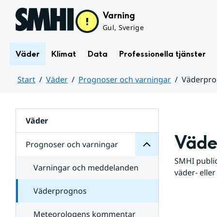
Hoppa till sidans innehåll
Varning
Gul, Sverige
Väder
Klimat
Data
Professionella tjänster
Start
Väder
Prognoser och varningar
Väderpr
varningar
och
Huvudinnehåll
Prognoser
för
Undersidor
Väder
Väde
Prognoser och varningar
SMHI public
Varningar och meddelanden
väder- eller
Väderprognos
Meteorologens kommentar