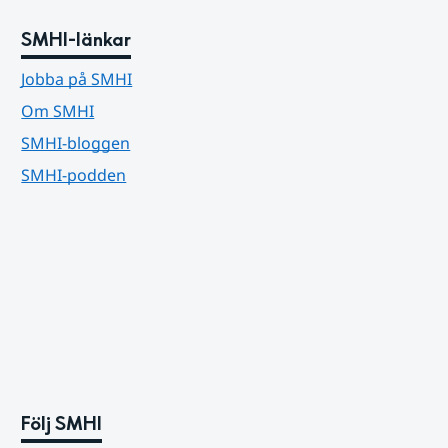
SMHI-länkar
Jobba på SMHI
Om SMHI
SMHI-bloggen
SMHI-podden
Följ SMHI