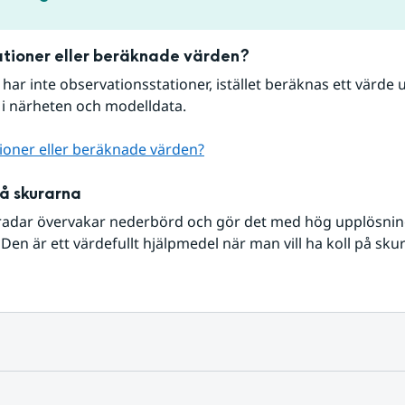
tioner eller beräknade värden?
r har inte observationsstationer, istället beräknas ett värde u
 i närheten och modelldata.
ioner eller beräknade värden?
på skurarna
radar övervakar nederbörd och gör det med hög upplösning 
Den är ett värdefullt hjälpmedel när man vill ha koll på sku