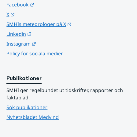
Länk till annan webbplats.
Facebook
Länk till annan webbplats.
X
Länk till annan webbplats.
SMHIs meteorologer på X
Länk till annan webbplats.
Linkedin
Länk till annan webbplats.
Instagram
Policy för sociala medier
Publikationer
SMHI ger regelbundet ut tidskrifter, rapporter och 
faktablad.
Sök publikationer
Nyhetsbladet Medvind