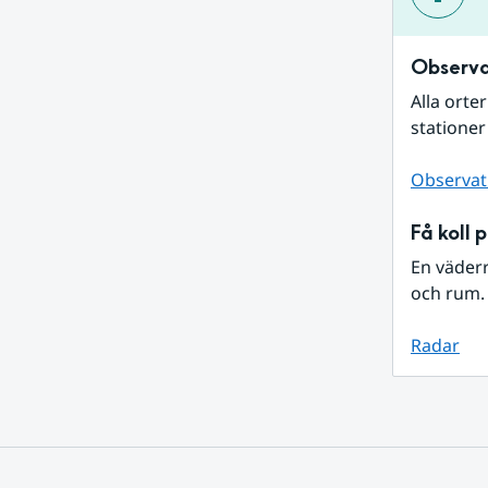
Observa
Alla orte
stationer
Observat
Få koll 
En väder
och rum. 
Radar