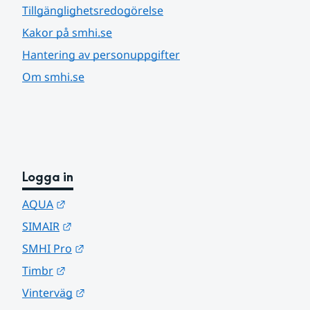
Tillgänglighetsredogörelse
Kakor på smhi.se
Hantering av personuppgifter
Om smhi.se
Logga in
Länk till annan webbplats.
AQUA
Länk till annan webbplats.
SIMAIR
Länk till annan webbplats.
SMHI Pro
Länk till annan webbplats.
Timbr
Länk till annan webbplats.
Vinterväg