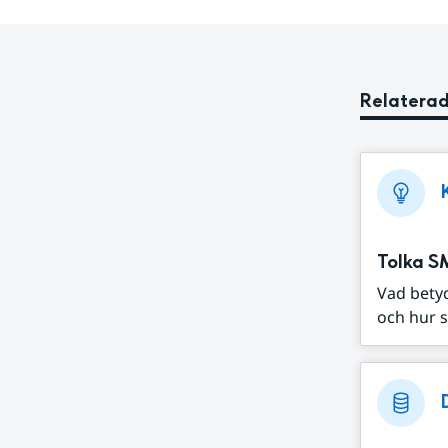
Relaterad
Tolka S
Vad bety
och hur s