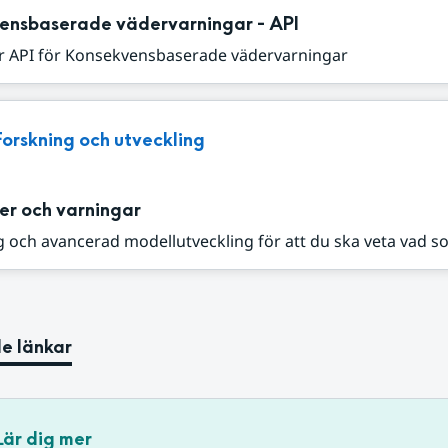
ensbaserade vädervarningar - API
r API för Konsekvensbaserade vädervarningar
Forskning och utveckling
er och varningar
 och avancerad modellutveckling för att du ska veta vad s
e länkar
Lär dig mer