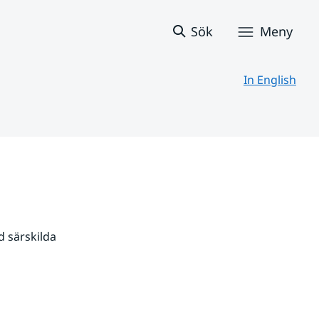
Sök
Meny
In English
 särskilda 