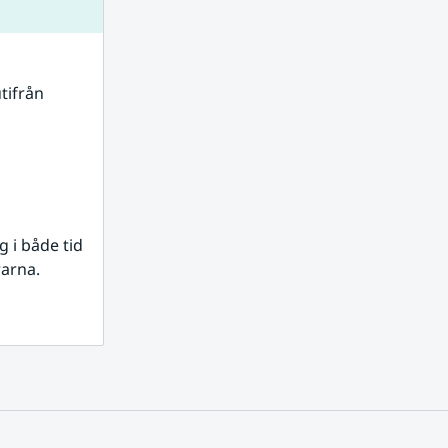
tifrån 
i både tid 
rarna.