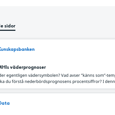
e sidor
Kunskapsbanken
MHIs väderprognoser
der egentligen vädersymbolen? Vad avser ”känns som”-tem
ka du förstå nederbördsprognosens procentsiffror? I denna
Data