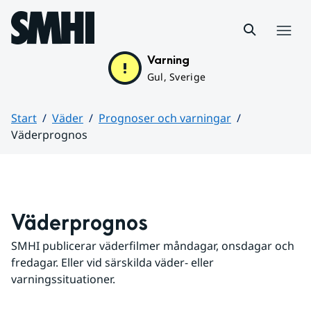
Hoppa till sidans innehåll
Meny
Varning
Gul, Sverige
Start
Väder
Prognoser och varningar
Väderprognos
Huvudinnehåll
Väderprognos
SMHI publicerar väderfilmer måndagar, onsdagar och 
fredagar. Eller vid särskilda väder- eller 
varningssituationer.