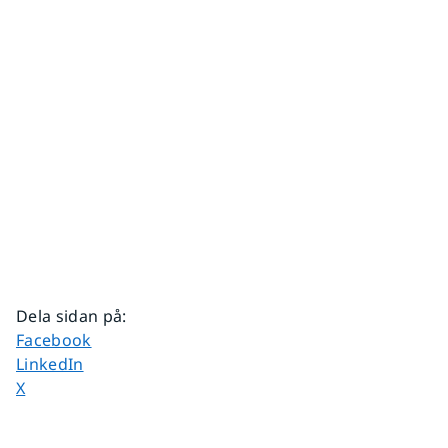
Dela sidan på
:
Dela sidan på
Facebook
Dela sidan på
LinkedIn
Dela sidan på
X