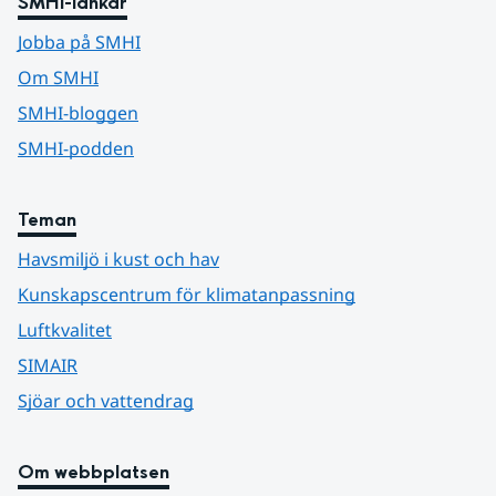
SMHI-länkar
Jobba på SMHI
Om SMHI
SMHI-bloggen
SMHI-podden
Teman
Havsmiljö i kust och hav
Kunskapscentrum för klimatanpassning
Luftkvalitet
SIMAIR
Sjöar och vattendrag
Om webbplatsen