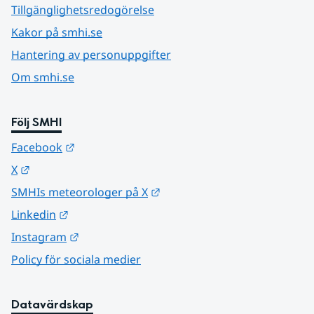
Tillgänglighetsredogörelse
Kakor på smhi.se
Hantering av personuppgifter
Om smhi.se
Följ SMHI
Länk till annan webbplats.
Facebook
Länk till annan webbplats.
X
Länk till annan webbplats.
SMHIs meteorologer på X
Länk till annan webbplats.
Linkedin
Länk till annan webbplats.
Instagram
Policy för sociala medier
Datavärdskap