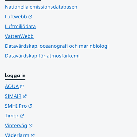
Nationella emissionsdatabasen
Länk till annan webbplats.
Luftwebb
Luftmiljödata
VattenWebb
Datavärdskap, oceanografi och marinbiologi
Datavärdskap för atmosfärkemi
Logga in
Länk till annan webbplats.
AQUA
Länk till annan webbplats.
SIMAIR
Länk till annan webbplats.
SMHI Pro
Länk till annan webbplats.
Timbr
Länk till annan webbplats.
Vinterväg
Länk till annan webbplats.
Väderlarm