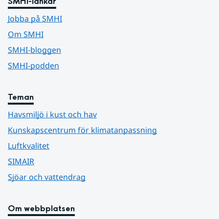
SMHI-länkar
Jobba på SMHI
Om SMHI
SMHI-bloggen
SMHI-podden
Teman
Havsmiljö i kust och hav
Kunskapscentrum för klimatanpassning
Luftkvalitet
SIMAIR
Sjöar och vattendrag
Om webbplatsen