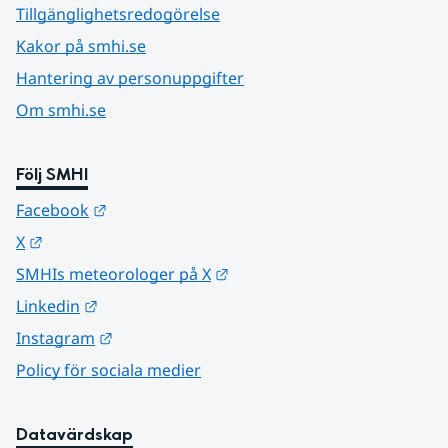
Tillgänglighetsredogörelse
Kakor på smhi.se
Hantering av personuppgifter
Om smhi.se
Följ SMHI
Länk till annan webbplats.
Facebook
Länk till annan webbplats.
X
Länk till annan webbplats.
SMHIs meteorologer på X
Länk till annan webbplats.
Linkedin
Länk till annan webbplats.
Instagram
Policy för sociala medier
Datavärdskap