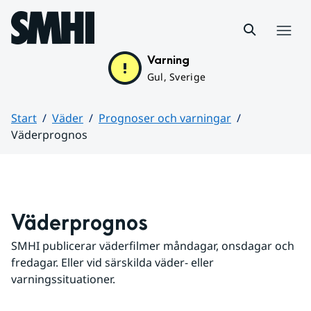
Hoppa till sidans innehåll
Meny
Varning
Gul, Sverige
Start
Väder
Prognoser och varningar
Väderprognos
Huvudinnehåll
Väderprognos
SMHI publicerar väderfilmer måndagar, onsdagar och 
fredagar. Eller vid särskilda väder- eller 
varningssituationer.