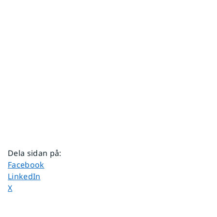
Dela sidan på
:
Dela sidan på
Facebook
Dela sidan på
LinkedIn
Dela sidan på
X