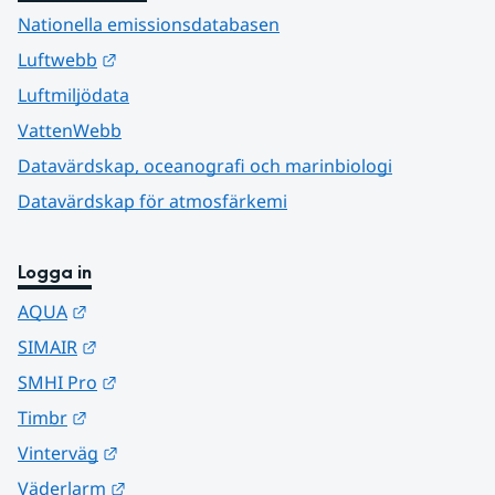
Nationella emissionsdatabasen
Länk till annan webbplats.
Luftwebb
Luftmiljödata
VattenWebb
Datavärdskap, oceanografi och marinbiologi
Datavärdskap för atmosfärkemi
Logga in
Länk till annan webbplats.
AQUA
Länk till annan webbplats.
SIMAIR
Länk till annan webbplats.
SMHI Pro
Länk till annan webbplats.
Timbr
Länk till annan webbplats.
Vinterväg
Länk till annan webbplats.
Väderlarm