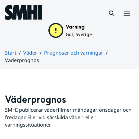
Hoppa till sidans innehåll
Meny
Varning
Gul, Sverige
Start
Väder
Prognoser och varningar
Väderprognos
Huvudinnehåll
Väderprognos
SMHI publicerar väderfilmer måndagar, onsdagar och 
fredagar. Eller vid särskilda väder- eller 
varningssituationer.