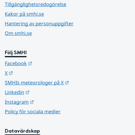
Tillgänglighetsredogörelse
Kakor på smhi.se
Hantering av personuppgifter
Om smhi.se
Följ SMHI
Länk till annan webbplats.
Facebook
Länk till annan webbplats.
X
Länk till annan webbplats.
SMHIs meteorologer på X
Länk till annan webbplats.
Linkedin
Länk till annan webbplats.
Instagram
Policy för sociala medier
Datavärdskap