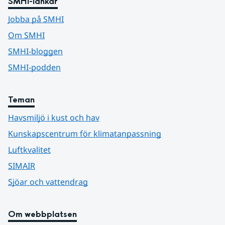
SMHI-länkar
Jobba på SMHI
Om SMHI
SMHI-bloggen
SMHI-podden
Teman
Havsmiljö i kust och hav
Kunskapscentrum för klimatanpassning
Luftkvalitet
SIMAIR
Sjöar och vattendrag
Om webbplatsen