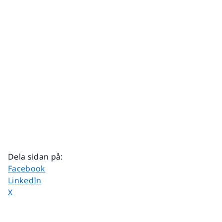
Dela sidan på
:
Dela sidan på
Facebook
Dela sidan på
LinkedIn
Dela sidan på
X