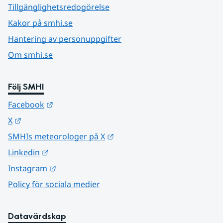
Tillgänglighetsredogörelse
Kakor på smhi.se
Hantering av personuppgifter
Om smhi.se
Följ SMHI
Länk till annan webbplats.
Facebook
Länk till annan webbplats.
X
Länk till annan webbplats.
SMHIs meteorologer på X
Länk till annan webbplats.
Linkedin
Länk till annan webbplats.
Instagram
Policy för sociala medier
Datavärdskap