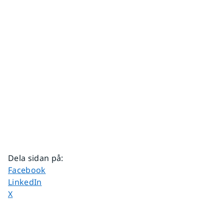
Dela sidan på
:
Dela sidan på
Facebook
Dela sidan på
LinkedIn
Dela sidan på
X