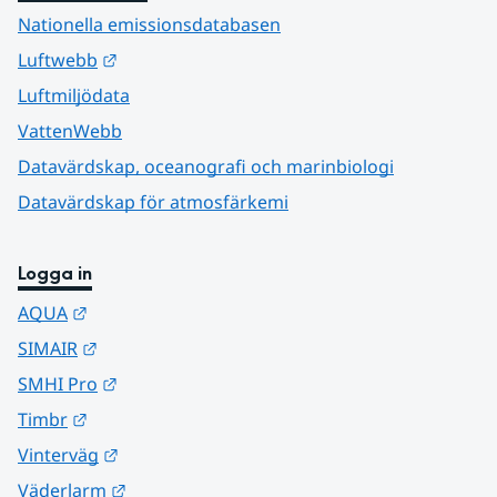
Nationella emissionsdatabasen
Länk till annan webbplats.
Luftwebb
Luftmiljödata
VattenWebb
Datavärdskap, oceanografi och marinbiologi
Datavärdskap för atmosfärkemi
Logga in
Länk till annan webbplats.
AQUA
Länk till annan webbplats.
SIMAIR
Länk till annan webbplats.
SMHI Pro
Länk till annan webbplats.
Timbr
Länk till annan webbplats.
Vinterväg
Länk till annan webbplats.
Väderlarm