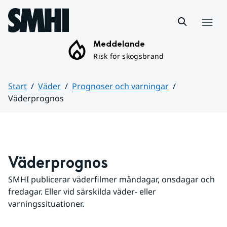
Hoppa till sidans innehåll
Meny
Meddelande
Risk för skogsbrand
Start
Väder
Prognoser och varningar
Väderprognos
Huvudinnehåll
Väderprognos
SMHI publicerar väderfilmer måndagar, onsdagar och 
fredagar. Eller vid särskilda väder- eller 
varningssituationer.