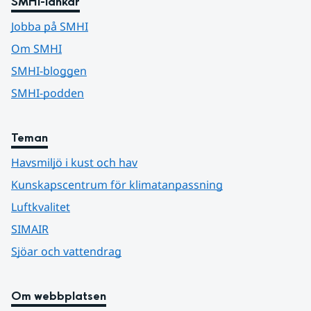
SMHI-länkar
Jobba på SMHI
Om SMHI
SMHI-bloggen
SMHI-podden
Teman
Havsmiljö i kust och hav
Kunskapscentrum för klimatanpassning
Luftkvalitet
SIMAIR
Sjöar och vattendrag
Om webbplatsen