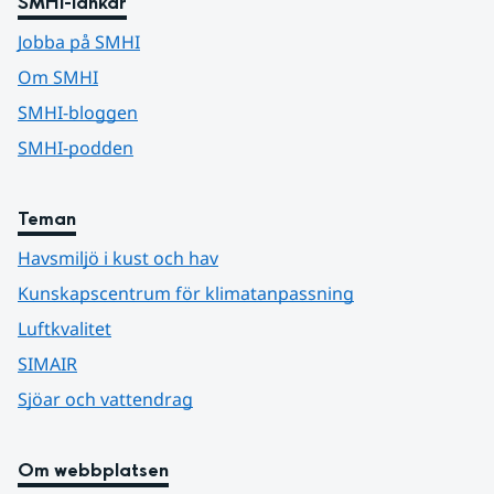
SMHI-länkar
Jobba på SMHI
Om SMHI
SMHI-bloggen
SMHI-podden
Teman
Havsmiljö i kust och hav
Kunskapscentrum för klimatanpassning
Luftkvalitet
SIMAIR
Sjöar och vattendrag
Om webbplatsen