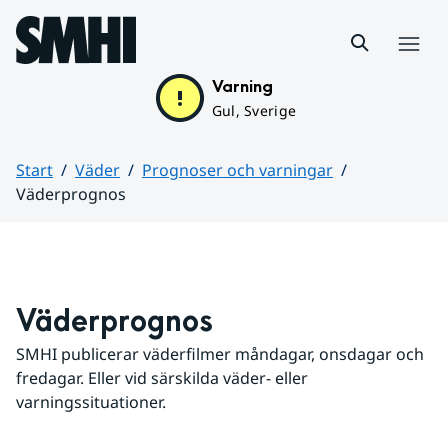
Hoppa till sidans innehåll
Meny
Varning
Gul, Sverige
Start
Väder
Prognoser och varningar
Väderprognos
Huvudinnehåll
Väderprognos
SMHI publicerar väderfilmer måndagar, onsdagar och 
fredagar. Eller vid särskilda väder- eller 
varningssituationer.