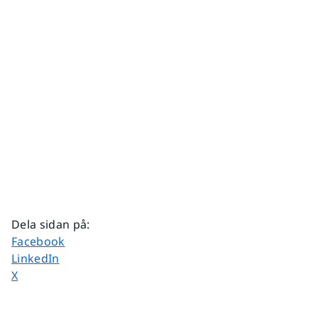
Dela sidan på
:
Dela sidan på
Facebook
Dela sidan på
LinkedIn
Dela sidan på
X