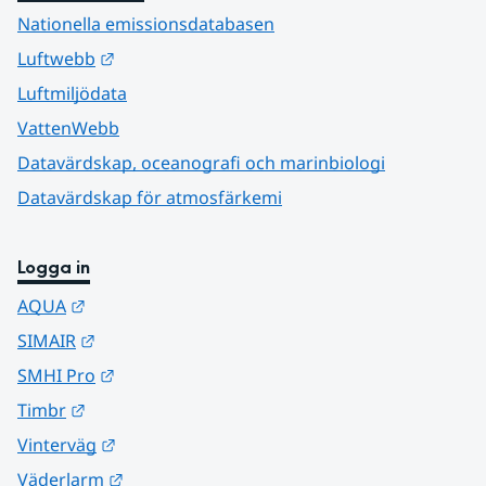
Nationella emissionsdatabasen
Länk till annan webbplats.
Luftwebb
Luftmiljödata
VattenWebb
Datavärdskap, oceanografi och marinbiologi
Datavärdskap för atmosfärkemi
Logga in
Länk till annan webbplats.
AQUA
Länk till annan webbplats.
SIMAIR
Länk till annan webbplats.
SMHI Pro
Länk till annan webbplats.
Timbr
Länk till annan webbplats.
Vinterväg
Länk till annan webbplats.
Väderlarm