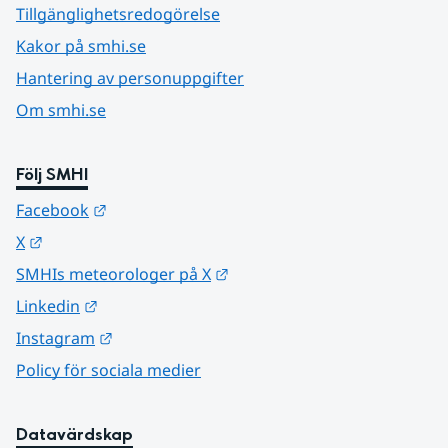
Tillgänglighetsredogörelse
Kakor på smhi.se
Hantering av personuppgifter
Om smhi.se
Följ SMHI
Länk till annan webbplats.
Facebook
Länk till annan webbplats.
X
Länk till annan webbplats.
SMHIs meteorologer på X
Länk till annan webbplats.
Linkedin
Länk till annan webbplats.
Instagram
Policy för sociala medier
Datavärdskap