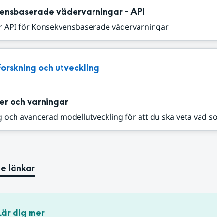
ensbaserade vädervarningar - API
r API för Konsekvensbaserade vädervarningar
Forskning och utveckling
er och varningar
 och avancerad modellutveckling för att du ska veta vad s
e länkar
Lär dig mer