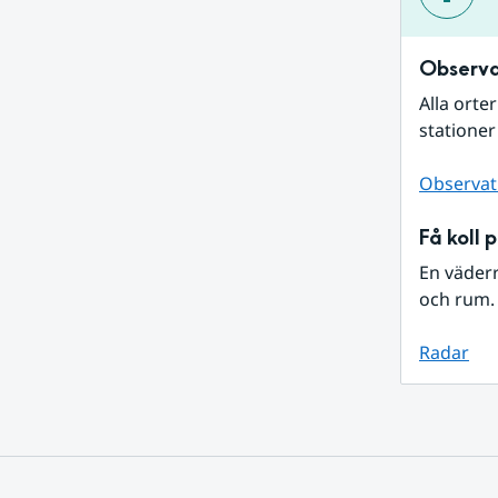
Observa
Alla orte
stationer
Observat
Få koll 
En väder
och rum. 
Radar