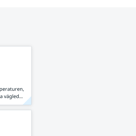
peraturen,
 vägled...