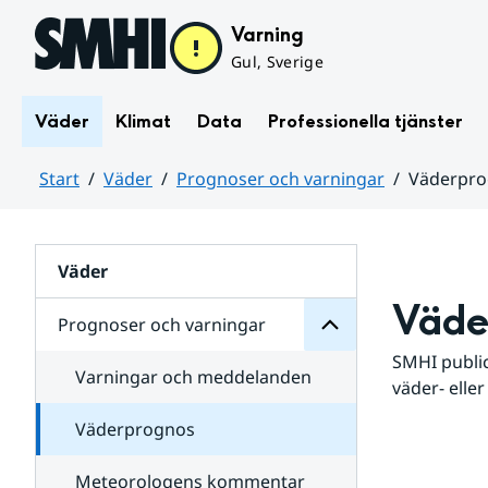
Hoppa till sidans innehåll
Varning
Gul, Sverige
Väder
Klimat
Data
Professionella tjänster
Start
Väder
Prognoser och varningar
Väderpr
varningar
och
Huvudinnehåll
Prognoser
för
Undersidor
Väder
Väde
Prognoser och varningar
SMHI public
Varningar och meddelanden
väder- eller
Väderprognos
Meteorologens kommentar