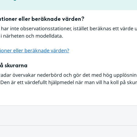
tioner eller beräknade värden?
r har inte observationsstationer, istället beräknas ett värde u
 i närheten och modelldata.
ioner eller beräknade värden?
på skurarna
radar övervakar nederbörd och gör det med hög upplösning 
Den är ett värdefullt hjälpmedel när man vill ha koll på sku