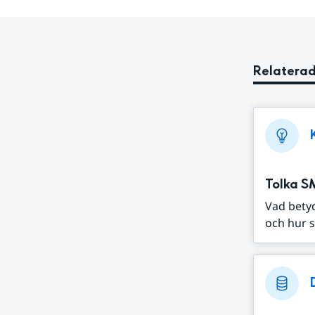
Relaterad
Tolka S
Vad bety
och hur s