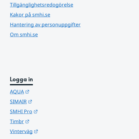
Tillgänglighetsredogörelse
Kakor på smhi.se
Hantering av personuppgifter
Om smhi.se
Logga in
Länk till annan webbplats.
AQUA
Länk till annan webbplats.
SIMAIR
Länk till annan webbplats.
SMHI Pro
Länk till annan webbplats.
Timbr
Länk till annan webbplats.
Vinterväg