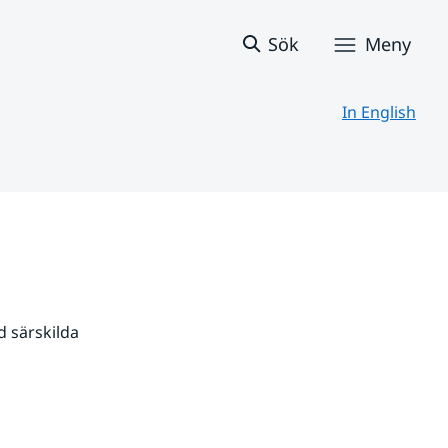
Sök
Meny
In English
 särskilda 