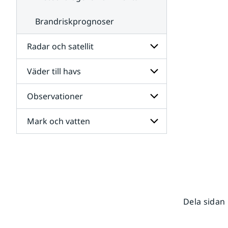
Brandriskprognoser
Radar och satellit
Väder till havs
Undersidor
för
Radar
Observationer
Undersidor
och
för
satellit
Väder
Mark och vatten
Undersidor
till
för
havs
Observationer
Undersidor
för
Mark
och
vatten
Dela sidan