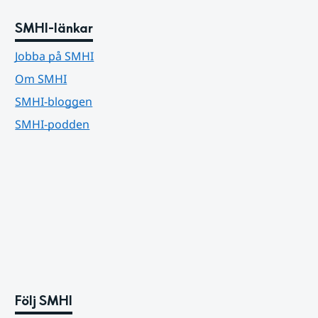
SMHI-länkar
Jobba på SMHI
Om SMHI
SMHI-bloggen
SMHI-podden
Följ SMHI