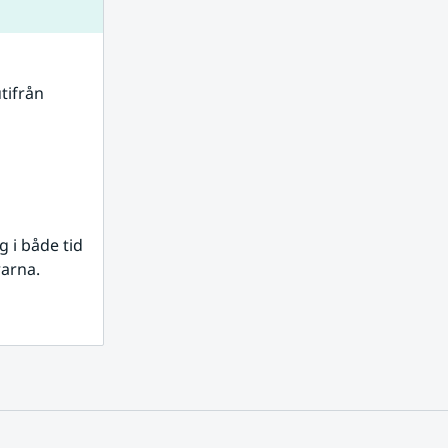
tifrån 
i både tid 
rarna.