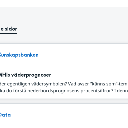
e sidor
Kunskapsbanken
MHIs väderprognoser
der egentligen vädersymbolen? Vad avser ”känns som”-tem
ka du förstå nederbördsprognosens procentsiffror? I denna
Data