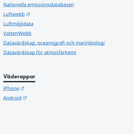
Nationella emissionsdatabasen
Länk till annan webbplats.
Luftwebb
Luftmiljödata
VattenWebb
Datavärdskap, oceanografi och marinbiologi
Datavärdskap för atmosfärkemi
Väderappar
Länk till annan webbplats.
iPhone
Länk till annan webbplats.
Android