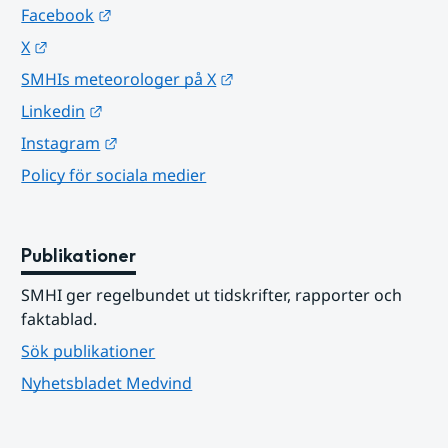
Länk till annan webbplats.
Facebook
Länk till annan webbplats.
X
Länk till annan webbplats.
SMHIs meteorologer på X
Länk till annan webbplats.
Linkedin
Länk till annan webbplats.
Instagram
Policy för sociala medier
Publikationer
SMHI ger regelbundet ut tidskrifter, rapporter och 
faktablad.
Sök publikationer
Nyhetsbladet Medvind