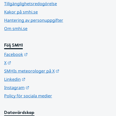
Tillgänglighetsredogörelse
Kakor på smhi.se
Hantering av personuppgifter
Om smhi.se
Följ SMHI
Länk till annan webbplats.
Facebook
Länk till annan webbplats.
X
Länk till annan webbplats.
SMHIs meteorologer på X
Länk till annan webbplats.
Linkedin
Länk till annan webbplats.
Instagram
Policy för sociala medier
Datavärdskap