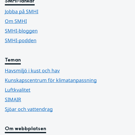
SMHI-länkar
Jobba på SMHI
Om SMHI
SMHI-bloggen
SMHI-podden
Teman
Havsmiljö i kust och hav
Kunskapscentrum för klimatanpassning
Luftkvalitet
SIMAIR
Sjöar och vattendrag
Om webbplatsen