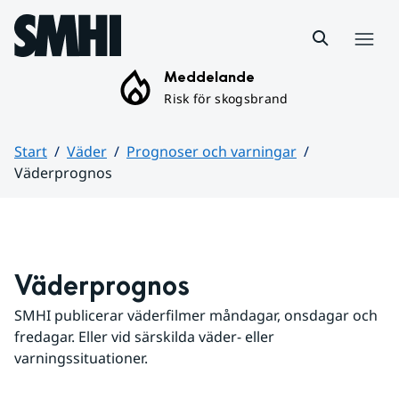
Hoppa till sidans innehåll
Meny
Meddelande
Risk för skogsbrand
Start
Väder
Prognoser och varningar
Väderprognos
Huvudinnehåll
Väderprognos
SMHI publicerar väderfilmer måndagar, onsdagar och 
fredagar. Eller vid särskilda väder- eller 
varningssituationer.