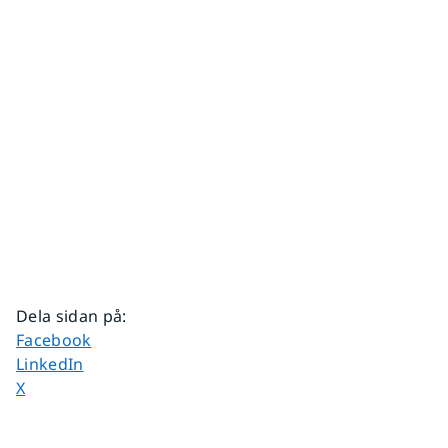
Dela sidan på
:
Dela sidan på
Facebook
Dela sidan på
LinkedIn
Dela sidan på
X