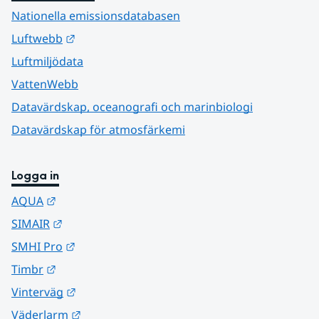
Nationella emissionsdatabasen
Länk till annan webbplats.
Luftwebb
Luftmiljödata
VattenWebb
Datavärdskap, oceanografi och marinbiologi
Datavärdskap för atmosfärkemi
Logga in
Länk till annan webbplats.
AQUA
Länk till annan webbplats.
SIMAIR
Länk till annan webbplats.
SMHI Pro
Länk till annan webbplats.
Timbr
Länk till annan webbplats.
Vinterväg
Länk till annan webbplats.
Väderlarm