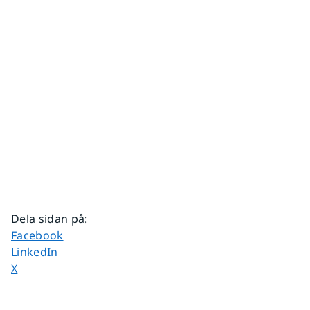
Dela sidan på
:
Dela sidan på
Facebook
Dela sidan på
LinkedIn
Dela sidan på
X