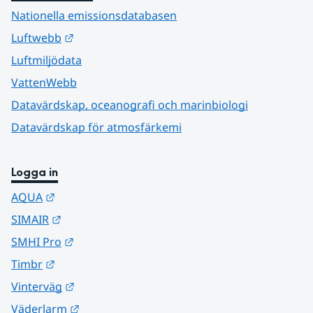
Nationella emissionsdatabasen
Länk till annan webbplats.
Luftwebb
Luftmiljödata
VattenWebb
Datavärdskap, oceanografi och marinbiologi
Datavärdskap för atmosfärkemi
Logga in
Länk till annan webbplats.
AQUA
Länk till annan webbplats.
SIMAIR
Länk till annan webbplats.
SMHI Pro
Länk till annan webbplats.
Timbr
Länk till annan webbplats.
Vinterväg
Länk till annan webbplats.
Väderlarm