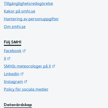
Tillgänglighetsredogörelse
Kakor på smhi.se
Hantering av personuppgifter
Om smhi.se
Följ SMHI
Länk till annan webbplats.
Facebook
Länk till annan webbplats.
X
Länk till annan webbplats.
SMHIs meteorologer på X
Länk till annan webbplats.
Linkedin
Länk till annan webbplats.
Instagram
Policy för sociala medier
Datavärdskap