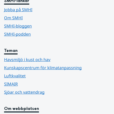
SMHI-länkar
Jobba på SMHI
Om SMHI
SMHI-bloggen
SMHI-podden
Teman
Havsmiljö i kust och hav
Kunskapscentrum för klimatanpassning
Luftkvalitet
SIMAIR
Sjöar och vattendrag
Om webbplatsen