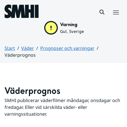
Hoppa till sidans innehåll
Meny
Varning
Gul, Sverige
Start
Väder
Prognoser och varningar
Väderprognos
Huvudinnehåll
Väderprognos
SMHI publicerar väderfilmer måndagar, onsdagar och 
fredagar. Eller vid särskilda väder- eller 
varningssituationer.