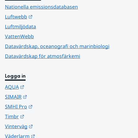
Nationella emissionsdatabasen
Länk till annan webbplats.
Luftwebb
Luftmiljödata
VattenWebb
Datavärdskap, oceanografi och marinbiologi
Datavärdskap för atmosfärkemi
Logga in
Länk till annan webbplats.
AQUA
Länk till annan webbplats.
SIMAIR
Länk till annan webbplats.
SMHI Pro
Länk till annan webbplats.
Timbr
Länk till annan webbplats.
Vinterväg
Länk till annan webbplats.
Väderlarm