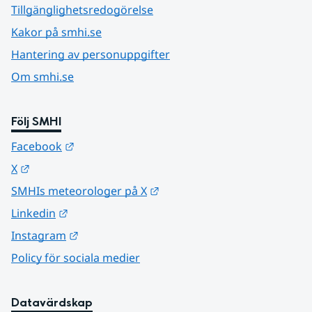
Tillgänglighetsredogörelse
Kakor på smhi.se
Hantering av personuppgifter
Om smhi.se
Följ SMHI
Länk till annan webbplats.
Facebook
Länk till annan webbplats.
X
Länk till annan webbplats.
SMHIs meteorologer på X
Länk till annan webbplats.
Linkedin
Länk till annan webbplats.
Instagram
Policy för sociala medier
Datavärdskap