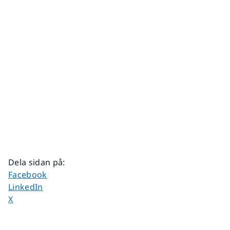
Dela sidan på
:
Dela sidan på
Facebook
Dela sidan på
LinkedIn
Dela sidan på
X