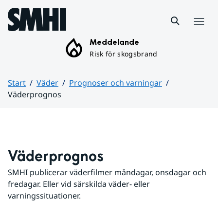
Hoppa till sidans innehåll
Meny
Meddelande
Risk för skogsbrand
Start
Väder
Prognoser och varningar
Väderprognos
Huvudinnehåll
Väderprognos
SMHI publicerar väderfilmer måndagar, onsdagar och 
fredagar. Eller vid särskilda väder- eller 
varningssituationer.