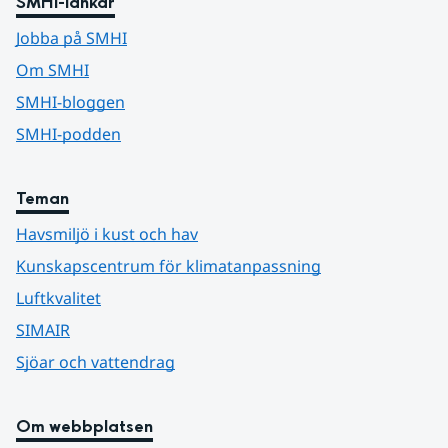
SMHI-länkar
Jobba på SMHI
Om SMHI
SMHI-bloggen
SMHI-podden
Teman
Havsmiljö i kust och hav
Kunskapscentrum för klimatanpassning
Luftkvalitet
SIMAIR
Sjöar och vattendrag
Om webbplatsen