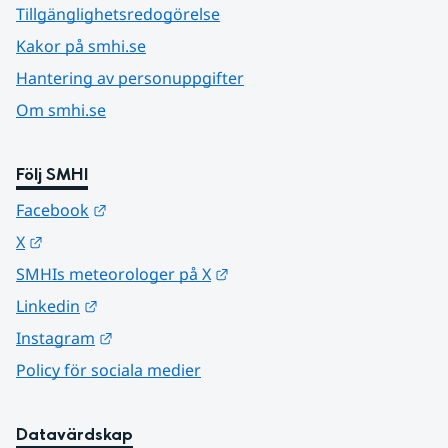
Tillgänglighetsredogörelse
Kakor på smhi.se
Hantering av personuppgifter
Om smhi.se
Följ SMHI
Länk till annan webbplats.
Facebook
Länk till annan webbplats.
X
Länk till annan webbplats.
SMHIs meteorologer på X
Länk till annan webbplats.
Linkedin
Länk till annan webbplats.
Instagram
Policy för sociala medier
Datavärdskap