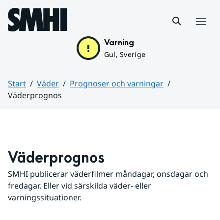
Hoppa till sidans innehåll
Meny
Varning
Gul, Sverige
Start
Väder
Prognoser och varningar
Väderprognos
Huvudinnehåll
Väderprognos
SMHI publicerar väderfilmer måndagar, onsdagar och 
fredagar. Eller vid särskilda väder- eller 
varningssituationer.