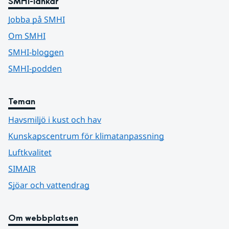
SMHI-länkar
Jobba på SMHI
Om SMHI
SMHI-bloggen
SMHI-podden
Teman
Havsmiljö i kust och hav
Kunskapscentrum för klimatanpassning
Luftkvalitet
SIMAIR
Sjöar och vattendrag
Om webbplatsen