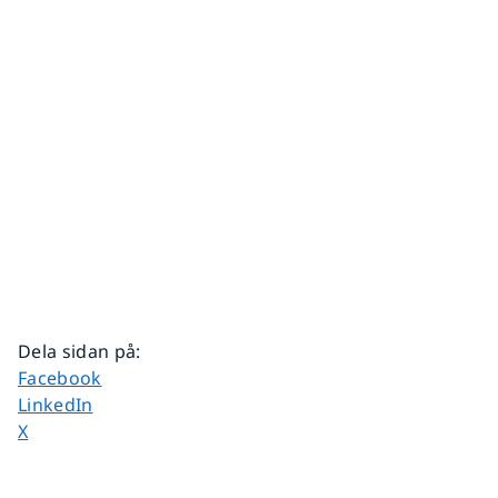
Dela sidan på
:
Dela sidan på
Facebook
Dela sidan på
LinkedIn
Dela sidan på
X