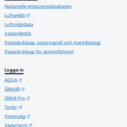
Nationella emissionsdatabasen
Länk till annan webbplats.
Luftwebb
Luftmiljödata
VattenWebb
Datavärdskap, oceanografi och marinbiologi
Datavärdskap för atmosfärkemi
Logga in
Länk till annan webbplats.
AQUA
Länk till annan webbplats.
SIMAIR
Länk till annan webbplats.
SMHI Pro
Länk till annan webbplats.
Timbr
Länk till annan webbplats.
Vinterväg
Länk till annan webbplats.
Väderlarm