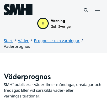
Hoppa till sidans innehåll
Meny
Varning
Gul, Sverige
Start
Väder
Prognoser och varningar
Väderprognos
Huvudinnehåll
Väderprognos
SMHI publicerar väderfilmer måndagar, onsdagar och 
fredagar. Eller vid särskilda väder- eller 
varningssituationer.