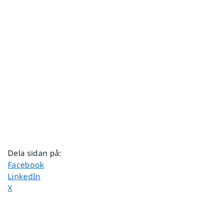
Dela sidan på
:
Dela sidan på
Facebook
Dela sidan på
LinkedIn
Dela sidan på
X