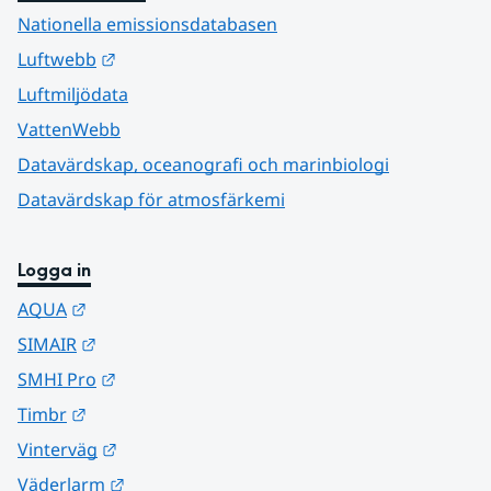
Nationella emissionsdatabasen
Länk till annan webbplats.
Luftwebb
Luftmiljödata
VattenWebb
Datavärdskap, oceanografi och marinbiologi
Datavärdskap för atmosfärkemi
Logga in
Länk till annan webbplats.
AQUA
Länk till annan webbplats.
SIMAIR
Länk till annan webbplats.
SMHI Pro
Länk till annan webbplats.
Timbr
Länk till annan webbplats.
Vinterväg
Länk till annan webbplats.
Väderlarm