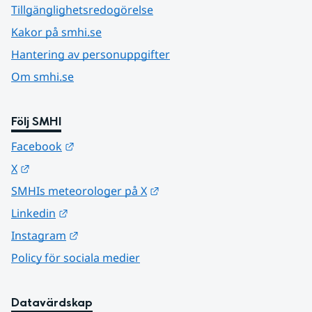
Tillgänglighetsredogörelse
Kakor på smhi.se
Hantering av personuppgifter
Om smhi.se
Följ SMHI
Länk till annan webbplats.
Facebook
Länk till annan webbplats.
X
Länk till annan webbplats.
SMHIs meteorologer på X
Länk till annan webbplats.
Linkedin
Länk till annan webbplats.
Instagram
Policy för sociala medier
Datavärdskap