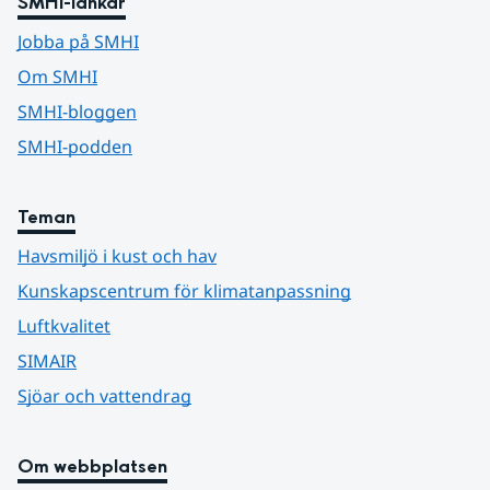
SMHI-länkar
Jobba på SMHI
Om SMHI
SMHI-bloggen
SMHI-podden
Teman
Havsmiljö i kust och hav
Kunskapscentrum för klimatanpassning
Luftkvalitet
SIMAIR
Sjöar och vattendrag
Om webbplatsen