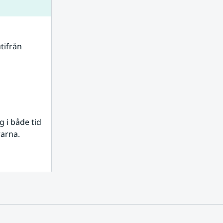
tifrån 
i både tid 
rarna.