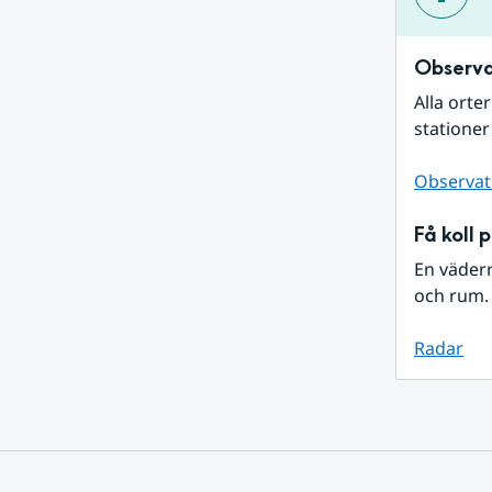
Observa
Alla orte
stationer
Observat
Få koll 
En väder
och rum. 
Radar