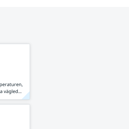
peraturen,
 vägled...