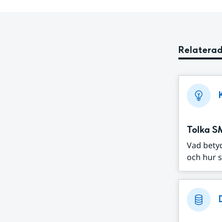
Relaterad
Tolka S
Vad bety
och hur s