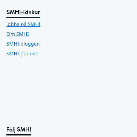
SMHI-länkar
Jobba på SMHI
Om SMHI
SMHI-bloggen
SMHI-podden
Följ SMHI