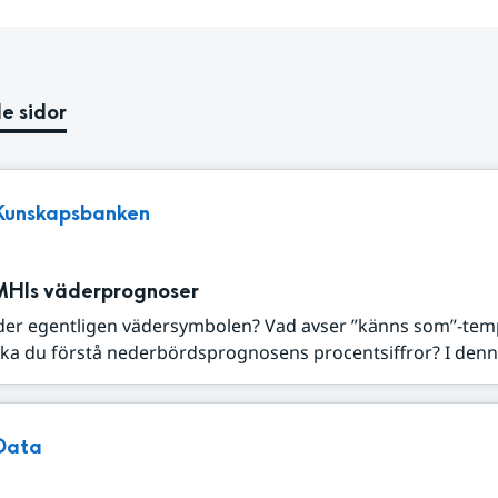
e sidor
Kunskapsbanken
MHIs väderprognoser
der egentligen vädersymbolen? Vad avser ”känns som”-tem
ka du förstå nederbördsprognosens procentsiffror? I denna
Data