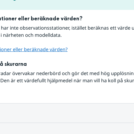
tioner eller beräknade värden?
r har inte observationsstationer, istället beräknas ett värde u
 i närheten och modelldata.
ioner eller beräknade värden?
på skurarna
radar övervakar nederbörd och gör det med hög upplösning 
Den är ett värdefullt hjälpmedel när man vill ha koll på sku