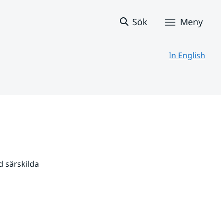
Sök
Meny
In English
 särskilda 