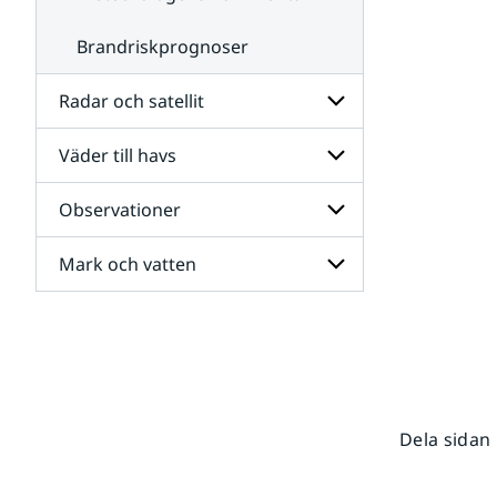
Brandriskprognoser
Radar och satellit
Väder till havs
Undersidor
för
Radar
Observationer
Undersidor
och
för
satellit
Väder
Mark och vatten
Undersidor
till
för
havs
Observationer
Undersidor
för
Mark
och
vatten
Dela sidan