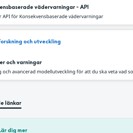
ensbaserade vädervarningar - API
r API för Konsekvensbaserade vädervarningar
Forskning och utveckling
er och varningar
 och avancerad modellutveckling för att du ska veta vad s
e länkar
Lär dig mer