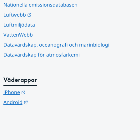
Nationella emissionsdatabasen
Länk till annan webbplats.
Luftwebb
Luftmiljödata
VattenWebb
Datavärdskap, oceanografi och marinbiologi
Datavärdskap för atmosfärkemi
Väderappar
Länk till annan webbplats.
iPhone
Länk till annan webbplats.
Android