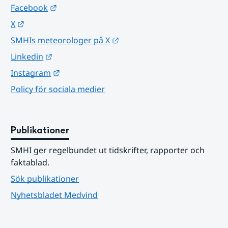
Länk till annan webbplats.
Facebook
Länk till annan webbplats.
X
Länk till annan webbplats.
SMHIs meteorologer på X
Länk till annan webbplats.
Linkedin
Länk till annan webbplats.
Instagram
Policy för sociala medier
Publikationer
SMHI ger regelbundet ut tidskrifter, rapporter och 
faktablad.
Sök publikationer
Nyhetsbladet Medvind