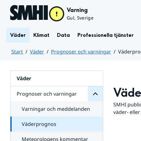
Hoppa till sidans innehåll
Varning
Gul, Sverige
Väder
Klimat
Data
Professionella tjänster
Start
Väder
Prognoser och varningar
Väderpr
varningar
och
Huvudinnehåll
Prognoser
för
Undersidor
Väder
Väde
Prognoser och varningar
SMHI public
Varningar och meddelanden
väder- eller
Väderprognos
Meteorologens kommentar