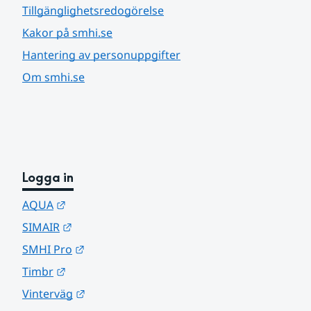
Tillgänglighetsredogörelse
Kakor på smhi.se
Hantering av personuppgifter
Om smhi.se
Logga in
Länk till annan webbplats.
AQUA
Länk till annan webbplats.
SIMAIR
Länk till annan webbplats.
SMHI Pro
Länk till annan webbplats.
Timbr
Länk till annan webbplats.
Vinterväg