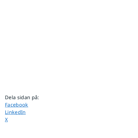
Dela sidan på
:
Dela sidan på
Facebook
Dela sidan på
LinkedIn
Dela sidan på
X