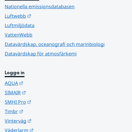
Nationella emissionsdatabasen
Länk till annan webbplats.
Luftwebb
Luftmiljödata
VattenWebb
Datavärdskap, oceanografi och marinbiologi
Datavärdskap för atmosfärkemi
Logga in
Länk till annan webbplats.
AQUA
Länk till annan webbplats.
SIMAIR
Länk till annan webbplats.
SMHI Pro
Länk till annan webbplats.
Timbr
Länk till annan webbplats.
Vinterväg
Länk till annan webbplats.
Väderlarm