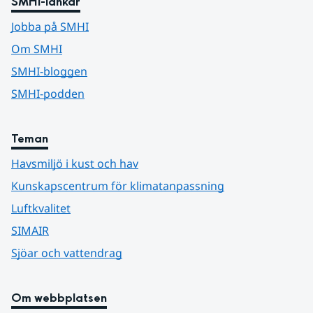
SMHI-länkar
Jobba på SMHI
Om SMHI
SMHI-bloggen
SMHI-podden
Teman
Havsmiljö i kust och hav
Kunskapscentrum för klimatanpassning
Luftkvalitet
SIMAIR
Sjöar och vattendrag
Om webbplatsen