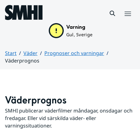
Hoppa till sidans innehåll
Meny
Varning
Gul, Sverige
Start
Väder
Prognoser och varningar
Väderprognos
Huvudinnehåll
Väderprognos
SMHI publicerar väderfilmer måndagar, onsdagar och 
fredagar. Eller vid särskilda väder- eller 
varningssituationer.