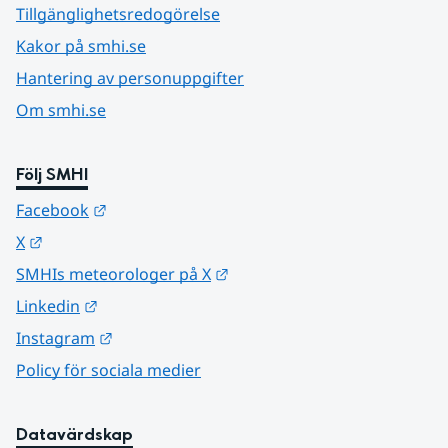
Tillgänglighetsredogörelse
Kakor på smhi.se
Hantering av personuppgifter
Om smhi.se
Följ SMHI
Länk till annan webbplats.
Facebook
Länk till annan webbplats.
X
Länk till annan webbplats.
SMHIs meteorologer på X
Länk till annan webbplats.
Linkedin
Länk till annan webbplats.
Instagram
Policy för sociala medier
Datavärdskap