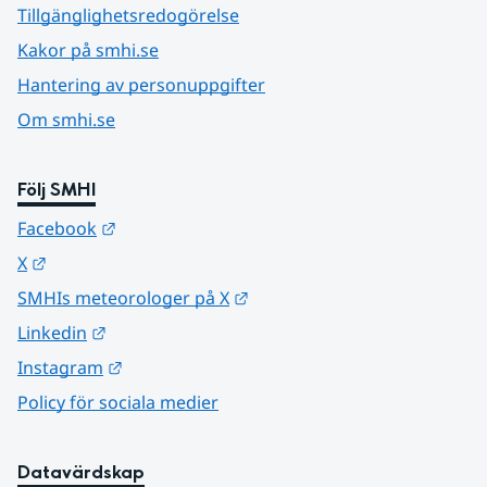
Tillgänglighetsredogörelse
Kakor på smhi.se
Hantering av personuppgifter
Om smhi.se
Följ SMHI
Länk till annan webbplats.
Facebook
Länk till annan webbplats.
X
Länk till annan webbplats.
SMHIs meteorologer på X
Länk till annan webbplats.
Linkedin
Länk till annan webbplats.
Instagram
Policy för sociala medier
Datavärdskap