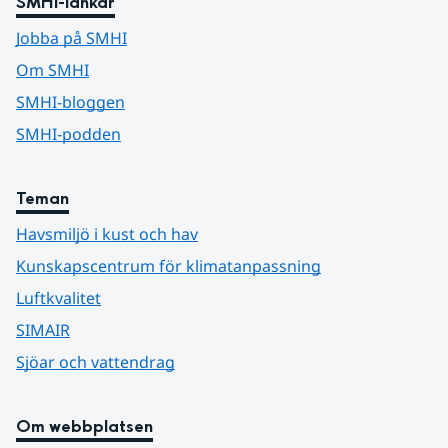
SMHI-länkar
Jobba på SMHI
Om SMHI
SMHI-bloggen
SMHI-podden
Teman
Havsmiljö i kust och hav
Kunskapscentrum för klimatanpassning
Luftkvalitet
SIMAIR
Sjöar och vattendrag
Om webbplatsen