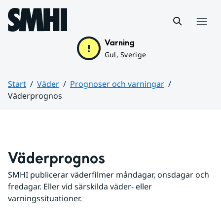
Hoppa till sidans innehåll
Meny
Varning
Gul, Sverige
Start
Väder
Prognoser och varningar
Väderprognos
Huvudinnehåll
Väderprognos
SMHI publicerar väderfilmer måndagar, onsdagar och 
fredagar. Eller vid särskilda väder- eller 
varningssituationer.