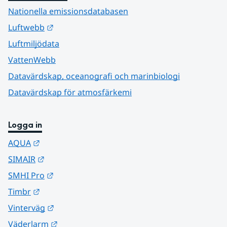
Nationella emissionsdatabasen
Länk till annan webbplats.
Luftwebb
Luftmiljödata
VattenWebb
Datavärdskap, oceanografi och marinbiologi
Datavärdskap för atmosfärkemi
Logga in
Länk till annan webbplats.
AQUA
Länk till annan webbplats.
SIMAIR
Länk till annan webbplats.
SMHI Pro
Länk till annan webbplats.
Timbr
Länk till annan webbplats.
Vinterväg
Länk till annan webbplats.
Väderlarm