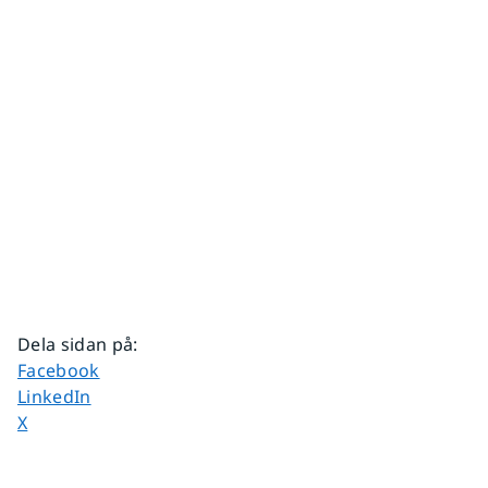
Dela sidan på
:
Dela sidan på
Facebook
Dela sidan på
LinkedIn
Dela sidan på
X