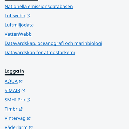
Nationella emissionsdatabasen
Länk till annan webbplats.
Luftwebb
Luftmiljödata
VattenWebb
Datavärdskap, oceanografi och marinbiologi
Datavärdskap för atmosfärkemi
Logga in
Länk till annan webbplats.
AQUA
Länk till annan webbplats.
SIMAIR
Länk till annan webbplats.
SMHI Pro
Länk till annan webbplats.
Timbr
Länk till annan webbplats.
Vinterväg
Länk till annan webbplats.
Väderlarm