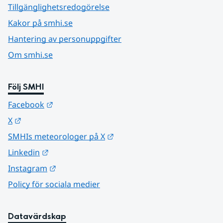
Tillgänglighetsredogörelse
Kakor på smhi.se
Hantering av personuppgifter
Om smhi.se
Följ SMHI
Länk till annan webbplats.
Facebook
Länk till annan webbplats.
X
Länk till annan webbplats.
SMHIs meteorologer på X
Länk till annan webbplats.
Linkedin
Länk till annan webbplats.
Instagram
Policy för sociala medier
Datavärdskap