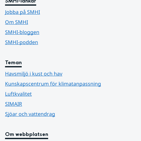
SMHI-länkar
Jobba på SMHI
Om SMHI
SMHI-bloggen
SMHI-podden
Teman
Havsmiljö i kust och hav
Kunskapscentrum för klimatanpassning
Luftkvalitet
SIMAIR
Sjöar och vattendrag
Om webbplatsen