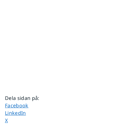
Dela sidan på
:
Dela sidan på
Facebook
Dela sidan på
LinkedIn
Dela sidan på
X