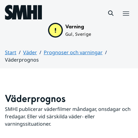
Hoppa till sidans innehåll
Meny
Varning
Gul, Sverige
Start
Väder
Prognoser och varningar
Väderprognos
Huvudinnehåll
Väderprognos
SMHI publicerar väderfilmer måndagar, onsdagar och 
fredagar. Eller vid särskilda väder- eller 
varningssituationer.