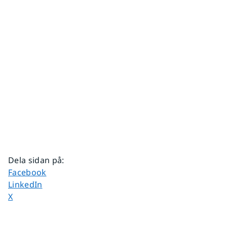
Dela sidan på
:
Dela sidan på
Facebook
Dela sidan på
LinkedIn
Dela sidan på
X