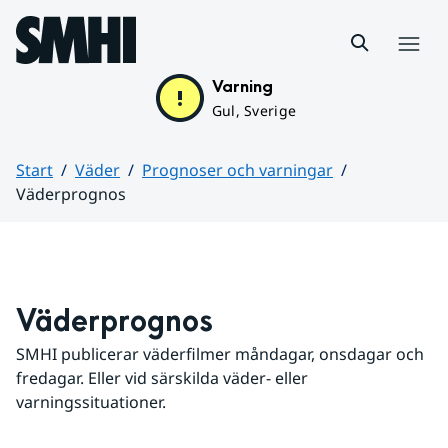
Hoppa till sidans innehåll
Meny
Varning
Gul, Sverige
Start
Väder
Prognoser och varningar
Väderprognos
Huvudinnehåll
Väderprognos
SMHI publicerar väderfilmer måndagar, onsdagar och 
fredagar. Eller vid särskilda väder- eller 
varningssituationer.