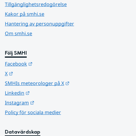
Tillgänglighetsredogörelse
Kakor på smhi.se
Hantering av personuppgifter
Om smhi.se
Följ SMHI
Länk till annan webbplats.
Facebook
Länk till annan webbplats.
X
Länk till annan webbplats.
SMHIs meteorologer på X
Länk till annan webbplats.
Linkedin
Länk till annan webbplats.
Instagram
Policy för sociala medier
Datavärdskap