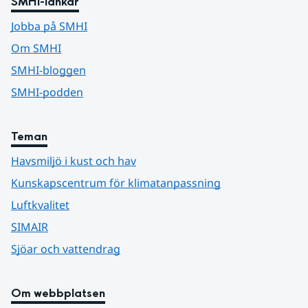
SMHI-länkar
Jobba på SMHI
Om SMHI
SMHI-bloggen
SMHI-podden
Teman
Havsmiljö i kust och hav
Kunskapscentrum för klimatanpassning
Luftkvalitet
SIMAIR
Sjöar och vattendrag
Om webbplatsen