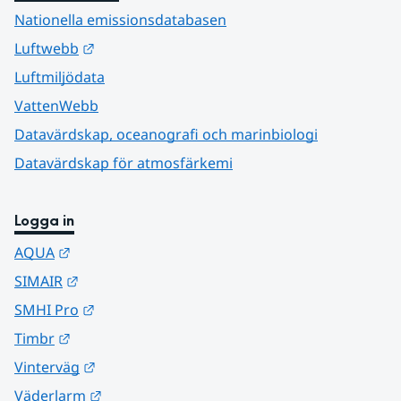
Nationella emissionsdatabasen
Länk till annan webbplats.
Luftwebb
Luftmiljödata
VattenWebb
Datavärdskap, oceanografi och marinbiologi
Datavärdskap för atmosfärkemi
Logga in
Länk till annan webbplats.
AQUA
Länk till annan webbplats.
SIMAIR
Länk till annan webbplats.
SMHI Pro
Länk till annan webbplats.
Timbr
Länk till annan webbplats.
Vinterväg
Länk till annan webbplats.
Väderlarm