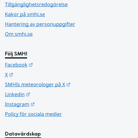
Tillgänglighetsredogörelse
Kakor på smhi.se
Hantering av personuppgifter
Om smhi.se
Följ SMHI
Länk till annan webbplats.
Facebook
Länk till annan webbplats.
X
Länk till annan webbplats.
SMHIs meteorologer på X
Länk till annan webbplats.
Linkedin
Länk till annan webbplats.
Instagram
Policy för sociala medier
Datavärdskap