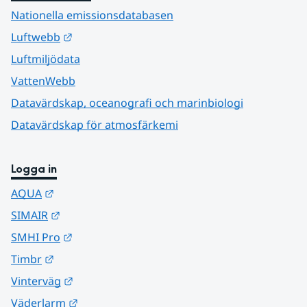
Nationella emissionsdatabasen
Länk till annan webbplats.
Luftwebb
Luftmiljödata
VattenWebb
Datavärdskap, oceanografi och marinbiologi
Datavärdskap för atmosfärkemi
Logga in
Länk till annan webbplats.
AQUA
Länk till annan webbplats.
SIMAIR
Länk till annan webbplats.
SMHI Pro
Länk till annan webbplats.
Timbr
Länk till annan webbplats.
Vinterväg
Länk till annan webbplats.
Väderlarm