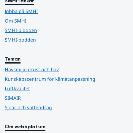
SMHI-länkar
Jobba på SMHI
Om SMHI
SMHI-bloggen
SMHI-podden
Teman
Havsmiljö i kust och hav
Kunskapscentrum för klimatanpassning
Luftkvalitet
SIMAIR
Sjöar och vattendrag
Om webbplatsen