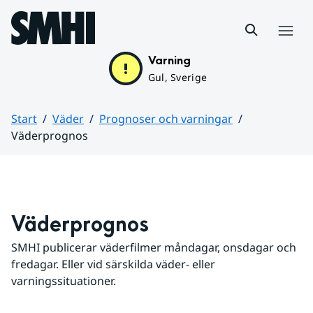
Hoppa till sidans innehåll
Meny
Varning
Gul, Sverige
Start
Väder
Prognoser och varningar
Väderprognos
Huvudinnehåll
Väderprognos
SMHI publicerar väderfilmer måndagar, onsdagar och 
fredagar. Eller vid särskilda väder- eller 
varningssituationer.