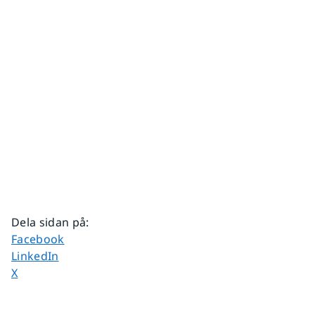
Dela sidan på
:
Dela sidan på
Facebook
Dela sidan på
LinkedIn
Dela sidan på
X